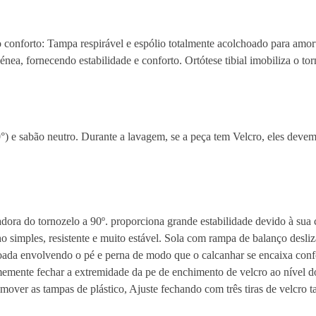
l
k
e
mo conforto: Tampa respirável e espólio totalmente acolchoado para amo
r
ea, fornecendo estabilidade e conforto. Ortótese tibial imobiliza o to
F
i
x
a
 sabão neutro. Durante a lavagem, se a peça tem Velcro, eles devem 
L
o
n
g
a
adora do tornozelo a 90º. proporciona grande estabilidade devido à sua
W
simples, resistente e muito estável. Sola com rampa de balanço deslizan
1
hoada envolvendo o pé e perna de modo que o calcanhar se encaixa conf
1
rmemente fechar a extremidade da pe de enchimento de velcro ao nível do
0
emover as tampas de plástico, Ajuste fechando com três tiras de velcro ta