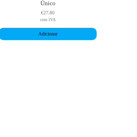
Único
€
27.80
com IVA
Adicionar