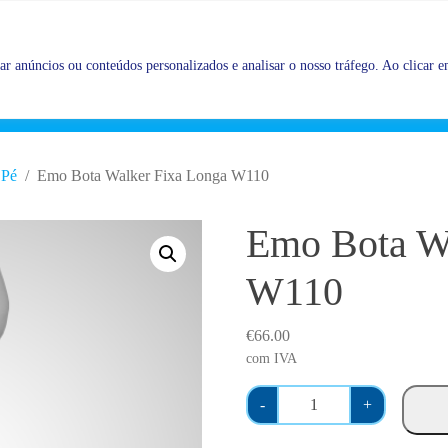
Promoções |
Veja as promoções agora!
r anúncios ou conteúdos personalizados e analisar o nosso tráfego. Ao clicar em
Pé
Emo Bota Walker Fixa Longa W110
Emo Bota W
W110
€
66.00
com IVA
Q
-
+
u
a