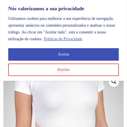
Skip to content
Promoções |
Veja as promoções agora!
Nós valorizamos a sua privacidade
Utilizamos cookies para melhorar a sua experiência de navegação,
apresentar anúncios ou conteúdos personalizados e analisar o nosso
tráfego. Ao clicar em "Aceitar tudo", está a consentir a nossa
Search
Account
Categorias
Cart
utilização de cookies.
Políticas de Privacidade
Aceitar
OMB
Ortopedia
Membros superiores
Abdómen
E
Rejeitar