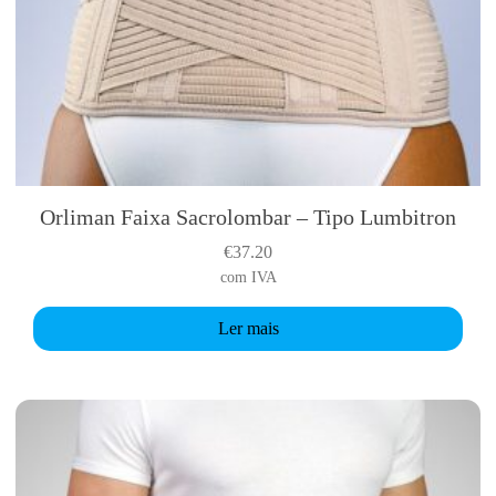
Orliman Faixa Sacrolombar – Tipo Lumbitron
€
37.20
com IVA
Ler mais