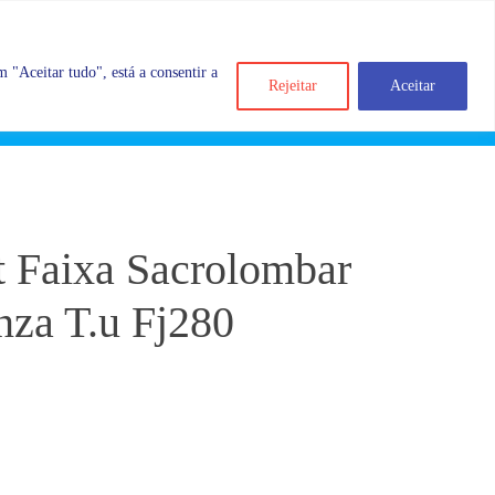
 "Aceitar tudo", está a consentir a
Rejeitar
Aceitar
Search
Account
Categorias
Cart
 Faixa Sacrolombar
nza T.u Fj280