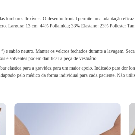
talas lombares flexíveis. O desenho frontal permite uma adaptação efic
velcro. Largura: 13 cm. 44% Poliamida; 33% Elastano; 23% Poliester Ta
 e sabão neutro. Manter os velcros fechados durante a lavagem. Seca
is e solventes podem danificar a peça de vestuário.
bar elástica para a gravidez para um maior apoio. Indicado para dor lom
r adaptado pelo médico da forma individual para cada paciente. Não util