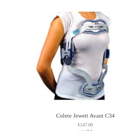
Colete Jewett Avant C34
T
h
€
147.00
i