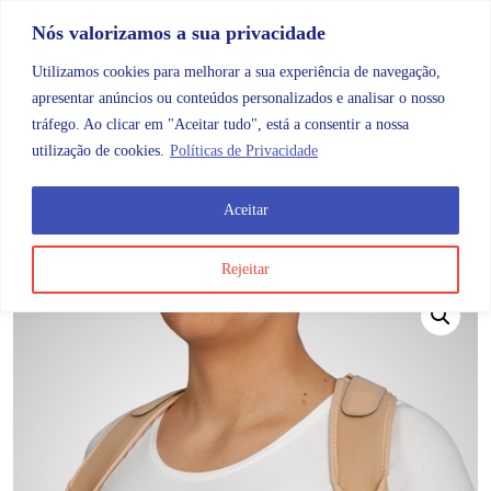
Skip to content
Promoções |
Veja as promoções agora!
Nós valorizamos a sua privacidade
Utilizamos cookies para melhorar a sua experiência de navegação,
apresentar anúncios ou conteúdos personalizados e analisar o nosso
tráfego. Ao clicar em "Aceitar tudo", está a consentir a nossa
Search
Account
Categorias
Cart
utilização de cookies.
Políticas de Privacidade
Aceitar
OMB
Ortopedia
Membros superiores
Costas
Emo O
Rejeitar