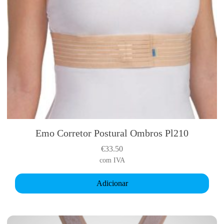
Emo Corretor Postural Ombros Pl210
€
33.50
com IVA
Adicionar