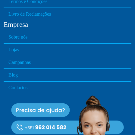
Termos e Condições
n
t
Livro de Reclamações
h
Empresa
e
p
Sobre nós
r
o
Lojas
d
u
Campanhas
c
Blog
t
p
Contactos
a
g
e