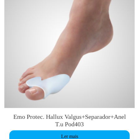
Emo Protec. Hallux Valgus+Separador+Anel
T.u Pod403
Ler mais