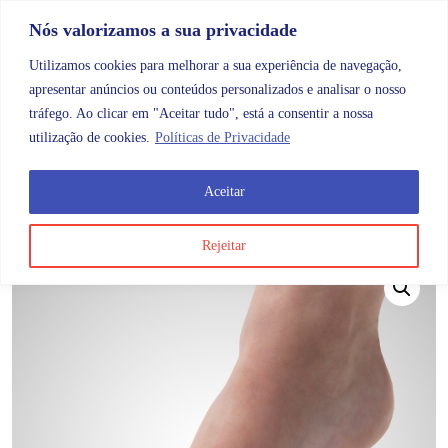
Skip to content
Promoções |
Veja as promoções agora!
Nós valorizamos a sua privacidade
Utilizamos cookies para melhorar a sua experiência de navegação,
apresentar anúncios ou conteúdos personalizados e analisar o nosso
tráfego. Ao clicar em "Aceitar tudo", está a consentir a nossa
Search
Account
Categorias
Cart
utilização de cookies.
Políticas de Privacidade
Aceitar
OMB
Higiene e cuidados do corpo
Pés e mãos
Emo S
Rejeitar