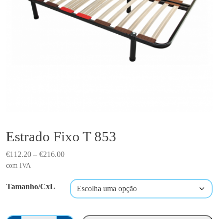
Estrado Fixo T 853
P
€
112.20
–
€
216.00
r
com IVA
i
Tamanho/CxL
c
e
r