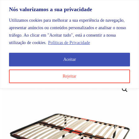
Skip to content
Promoções |
Veja as promoções agora!
Nós valorizamos a sua privacidade
Utilizamos cookies para melhorar a sua experiência de navegação,
apresentar anúncios ou conteúdos personalizados e analisar o nosso
tráfego. Ao clicar em "Aceitar tudo", está a consentir a nossa
Search
Account
Categorias
Cart
utilização de cookies.
Políticas de Privacidade
Aceitar
OMB
Mobiliário
Mobiliário de quarto
Estrado Fixo 
Rejeitar