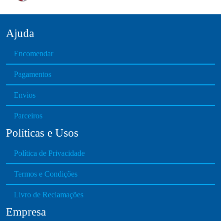
u
7
e
l
.
t
0
Ajuda
i
0
p
t
Encomendar
l
h
e
Pagamentos
r
v
o
Envios
a
u
r
g
Parceiros
i
h
Políticas e Usos
a
€
n
6
Política de Privacidade
t
5
s
4
Termos e Condições
.
.
T
0
Livro de Reclamações
h
0
Empresa
e