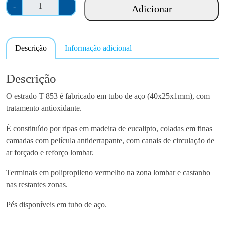
Q
a
-
+
Adicionar
u
n
a
g
n
e
Descrição
Informação adicional
t
:
i
€
d
Descrição
1
a
1
O estrado T 853 é fabricado em tubo de aço (40x25x1mm), com
d
2
tratamento antioxidante.
e
.
d
2
É constituído por ripas em madeira de eucalipto, coladas em finas
e
0
camadas com película antiderrapante, com canais de circulação de
E
t
ar forçado e reforço lombar.
s
h
t
Terminais em polipropileno vermelho na zona lombar e castanho
r
r
nas restantes zonas.
o
a
u
Pés disponíveis em tubo de aço.
d
g
o
h