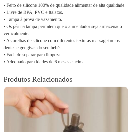
• Feito de silicone 100% de qualidade alimentar de alta qualidade.
M
• Livre de BPA, PVC e ftalatos.
o
• Tampa à prova de vazamento.
r
• Os pés na tampa permitem que o alimentador seja armazenado
d
verticalmente.
e
• As orelhas de silicone com diferentes texturas massageiam os
d
dentes e gengivas do seu bebé.
o
• Fácil de separar para limpeza.
r
• Adequado para idades de 6 meses e acima.
A
l
i
Produtos Relacionados
m
e
n
t
a
d
o