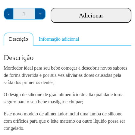
Q
-
+
Adicionar
u
a
n
Descrição
Informação adicional
t
i
d
Descrição
a
Mordedor ideal para seu bebé começar a descobrir novos sabores
d
de forma divertida e por sua vez aliviar as dores causadas pela
e
saída dos primeiros dentes;
d
e
O design de silicone de grau alimentício de alta qualidade torna
H
seguro para o seu bebé mastigar e chupar;
a
a
Este novo modelo de alimentador inclui uma tampa de silicone
k
com orifícios para que o leite materno ou outro líquido possa ser
a
congelado.
a