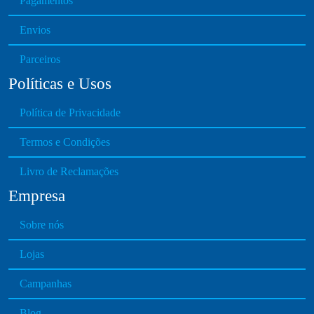
Pagamentos
v
Envios
a
r
Parceiros
i
Políticas e Usos
a
n
Política de Privacidade
t
s
Termos e Condições
.
T
Livro de Reclamações
h
Empresa
e
o
Sobre nós
p
t
Lojas
i
o
Campanhas
n
Blog