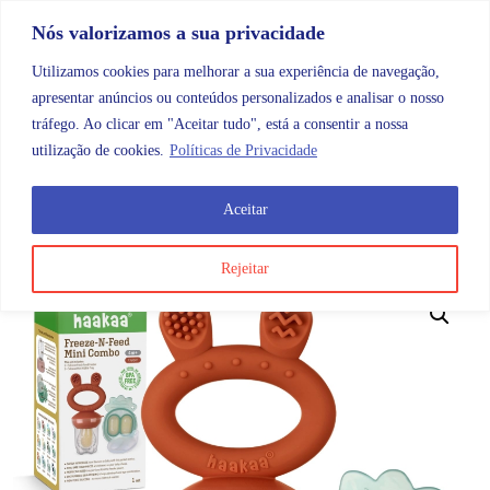
Skip to content
Promoções |
Veja as promoções agora!
Nós valorizamos a sua privacidade
Utilizamos cookies para melhorar a sua experiência de navegação,
apresentar anúncios ou conteúdos personalizados e analisar o nosso
tráfego. Ao clicar em "Aceitar tudo", está a consentir a nossa
Search
Account
Categorias
Cart
utilização de cookies.
Políticas de Privacidade
Aceitar
OMB
Maternidade e bebé
Alimentação e coleta
Haak
Rejeitar