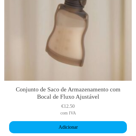
r
+
M
o
l
d
e
c
o
n
g
e
Conjunto de Saco de Armazenamento com
l
Bocal de Fluxo Ajustável
a
d
€
12.50
o
com IVA
r
Adicionar