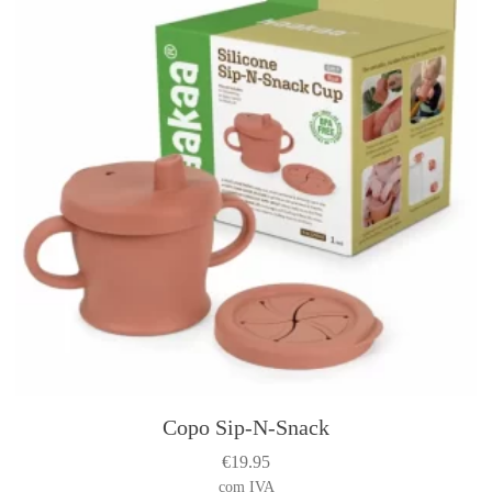
Copo Sip-N-Snack
T
h
€
19.95
i
com IVA