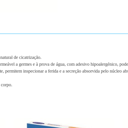
7
c
m
1
0
u
n
atural de cicatrização.
rmeável a germes e à prova de água, com adesivo hipoalergénico, pode
nte, permitem inspecionar a ferida e a secreção absorvida pelo núcleo
 corpo.