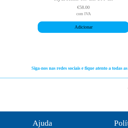
€
58.00
com IVA
Adicionar
Siga-nos nas redes sociais e fique atento a todas a
Ajuda
Polí