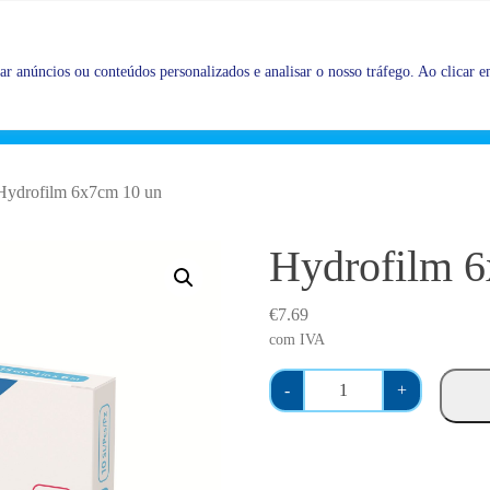
Promoções |
Veja as promoções agora!
r anúncios ou conteúdos personalizados e analisar o nosso tráfego. Ao clicar em
Hydrofilm 6x7cm 10 un
Hydrofilm 
€
7.69
com IVA
Q
-
+
u
a
n
t