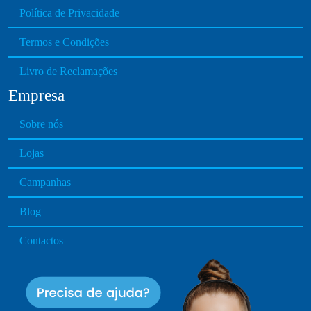
h
Política de Privacidade
s
e
.
p
Termos e Condições
T
r
h
Livro de Reclamações
o
e
d
Empresa
o
u
p
c
Sobre nós
t
t
i
Lojas
p
o
a
n
Campanhas
g
s
e
Blog
m
a
Contactos
y
b
e
c