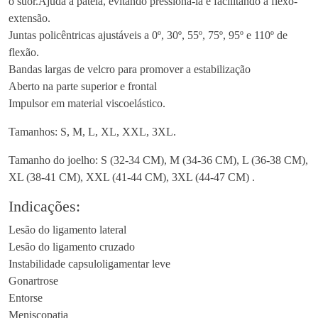
o suor.Ajuda a patela, evitando pressioná-la e facilitando a flexo-
extensão.
Juntas policêntricas ajustáveis a 0º, 30º, 55º, 75º, 95º e 110º de
flexão.
Bandas largas de velcro para promover a estabilização
Aberto na parte superior e frontal
Impulsor em material viscoelástico.
Tamanhos: S, M, L, XL, XXL, 3XL.
Tamanho do joelho: S (32-34 CM), M (34-36 CM), L (36-38 CM),
XL (38-41 CM), XXL (41-44 CM), 3XL (44-47 CM) .
Indicações:
Lesão do ligamento lateral
Lesão do ligamento cruzado
Instabilidade capsuloligamentar leve
Gonartrose
Entorse
Meniscopatia