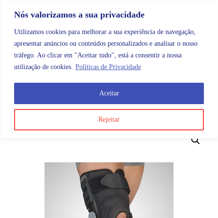
Skip to content
Promoções |
Veja as promoções agora!
Nós valorizamos a sua privacidade
Utilizamos cookies para melhorar a sua experiência de navegação,
apresentar anúncios ou conteúdos personalizados e analisar o nosso
tráfego. Ao clicar em "Aceitar tudo", está a consentir a nossa
Search
Account
Categorias
Cart
utilização de cookies.
Políticas de Privacidade
Aceitar
OMB
Ortopedia
Membros inferiores
Joelho
Joelhe
Rejeitar