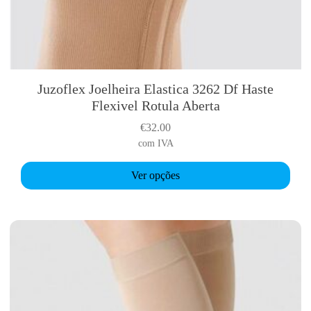
Juzoflex Joelheira Elastica 3262 Df Haste
T
Flexivel Rotula Aberta
h
i
€
32.00
s
com IVA
p
r
Ver opções
o
d
u
c
t
h
a
s