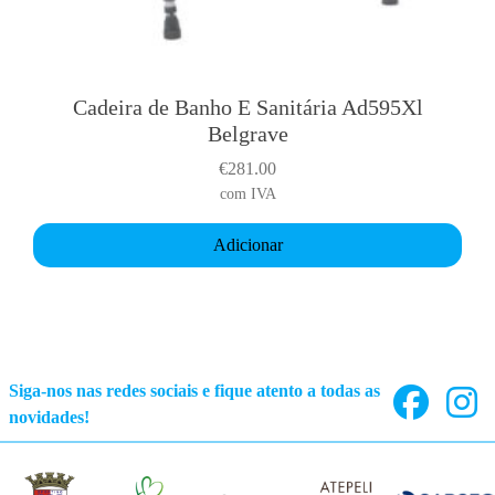
a
r
i
a
Cadeira de Banho E Sanitária Ad595Xl
n
Belgrave
t
€
281.00
s
com IVA
.
T
Adicionar
h
e
o
p
t
i
Siga-nos nas redes sociais e fique atento a todas as
o
novidades!
n
s
m