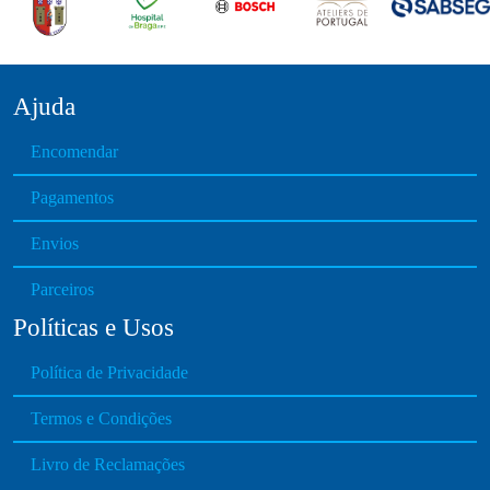
a
y
b
e
Ajuda
c
Encomendar
h
o
Pagamentos
s
e
Envios
n
o
Parceiros
n
Políticas e Usos
t
h
Política de Privacidade
e
p
Termos e Condições
r
Livro de Reclamações
o