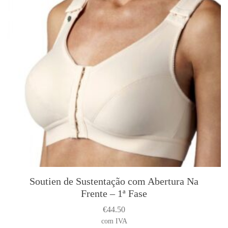
Soutien de Sustentação com Abertura Na
T
Frente – 1ª Fase
h
i
€
44.50
s
com IVA