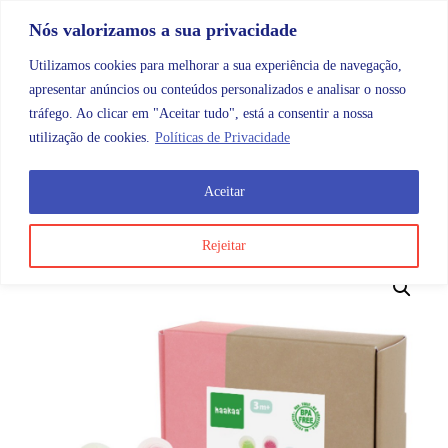
Skip to content
Promoções |
Veja as promoções agora!
Nós valorizamos a sua privacidade
Utilizamos cookies para melhorar a sua experiência de navegação,
apresentar anúncios ou conteúdos personalizados e analisar o nosso
tráfego. Ao clicar em "Aceitar tudo", está a consentir a nossa
Search
Account
Categorias
Cart
utilização de cookies.
Políticas de Privacidade
Aceitar
Sem categoria
Mordedor Manita de Silicone
Rejeitar