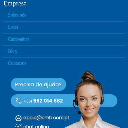
d
Empresa
u
c
Sobre nós
t
Lojas
p
a
Campanhas
g
e
Blog
Contactos