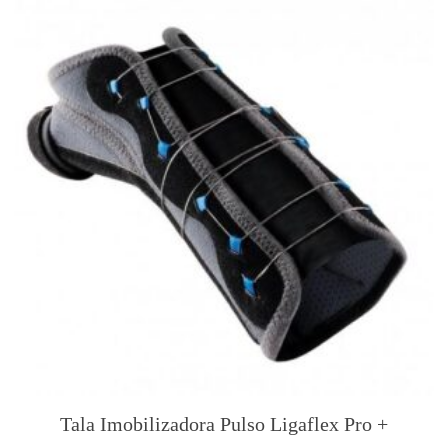
Tala Imobilizadora Pulso Ligaflex Pro +
T
h