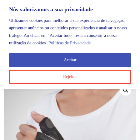
Skip to content
Promoções |
Veja as promoções agora!
Nós valorizamos a sua privacidade
Utilizamos cookies para melhorar a sua experiência de navegação,
apresentar anúncios ou conteúdos personalizados e analisar o nosso
tráfego. Ao clicar em "Aceitar tudo", está a consentir a nossa
Search
Account
Categorias
Cart
utilização de cookies.
Políticas de Privacidade
Aceitar
OMB
Ortopedia
Membros superiores
Pulso
Ottec 
Rejeitar