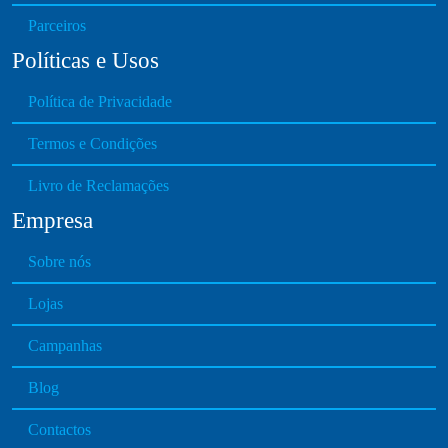
n
Parceiros
o
Políticas e Usos
n
t
Política de Privacidade
h
e
Termos e Condições
p
Livro de Reclamações
r
o
Empresa
d
u
Sobre nós
c
Lojas
t
p
Campanhas
a
g
Blog
e
Contactos