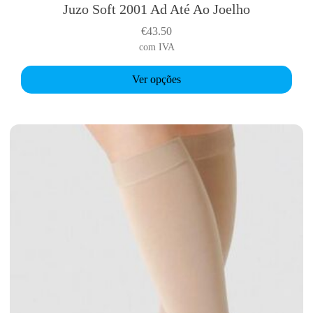
Juzo Soft 2001 Ad Até Ao Joelho
T
h
€
43.50
i
com IVA
s
p
Ver opções
r
o
d
u
c
t
h
a
s
m
u
l
t
i