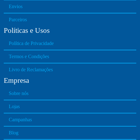
s
Envios
r
e
i
n
Parceiros
a
o
Políticas e Usos
n
n
t
t
Política de Privacidade
s
h
.
e
Termos e Condições
T
p
h
Livro de Reclamações
r
e
o
Empresa
o
d
p
u
Sobre nós
t
c
i
Lojas
t
o
p
n
Campanhas
a
s
g
Blog
m
e