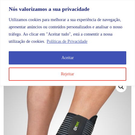
Skip to content
Promoções |
Veja as promoções agora!
Nós valorizamos a sua privacidade
Utilizamos cookies para melhorar a sua experiência de navegação,
apresentar anúncios ou conteúdos personalizados e analisar o nosso
tráfego. Ao clicar em "Aceitar tudo", está a consentir a nossa
Search
Account
Categorias
Cart
utilização de cookies.
Políticas de Privacidade
Aceitar
OMB
Ortopedia
Membros inferiores
Tornozelo
Ot
Rejeitar