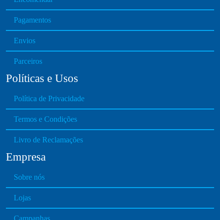
l
e
Pagamentos
v
Envios
a
r
Parceiros
i
Políticas e Usos
a
n
Política de Privacidade
t
s
Termos e Condições
.
T
Livro de Reclamações
h
Empresa
e
o
Sobre nós
p
t
Lojas
i
o
Campanhas