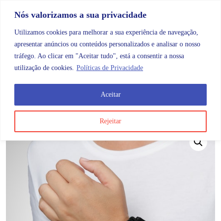
Skip to content
Promoções |
Veja as promoções agora!
Nós valorizamos a sua privacidade
Utilizamos cookies para melhorar a sua experiência de navegação,
apresentar anúncios ou conteúdos personalizados e analisar o nosso
tráfego. Ao clicar em "Aceitar tudo", está a consentir a nossa
Search
Account
Categorias
Cart
utilização de cookies.
Políticas de Privacidade
Aceitar
OMB
Ortopedia
Membros superiores
Pulso
Ottec 
Rejeitar