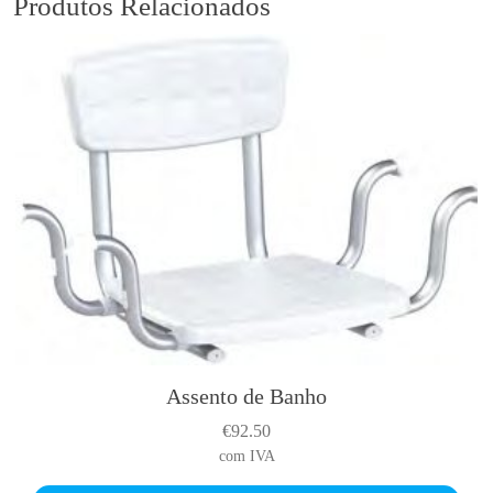
Produtos Relacionados
a
s
U
l
t
r
a
Assento de Banho
€
92.50
com IVA