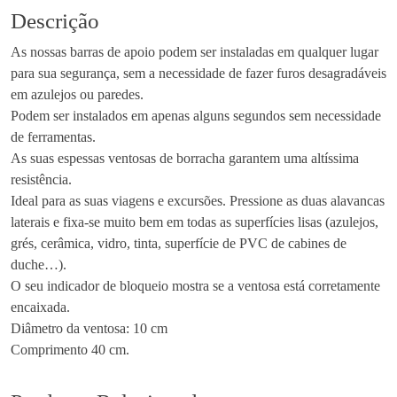
d
Descrição
a
As nossas barras de apoio podem ser instaladas em qualquer lugar
d
para sua segurança, sem a necessidade de fazer furos desagradáveis
e
em azulejos ou paredes.
d
Podem ser instalados em apenas alguns segundos sem necessidade
e
de ferramentas.
P
As suas espessas ventosas de borracha garantem uma altíssima
e
resistência.
g
Ideal para as suas viagens e excursões. Pressione as duas alavancas
a
laterais e fixa-se muito bem em todas as superfícies lisas (azulejos,
c
grés, cerâmica, vidro, tinta, superfície de PVC de cabines de
o
duche…).
m
O seu indicador de bloqueio mostra se a ventosa está corretamente
V
encaixada.
e
Diâmetro da ventosa: 10 cm
n
Comprimento 40 cm.
t
o
s