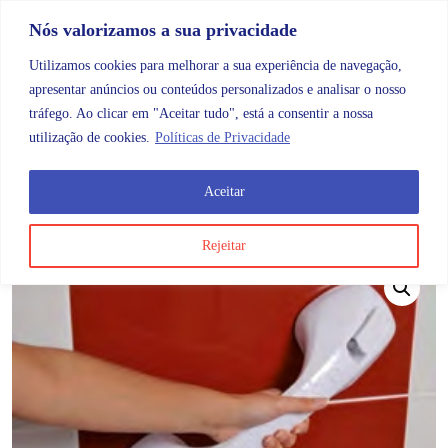
Skip to content
Promoções |
Veja as promoções agora!
Nós valorizamos a sua privacidade
Utilizamos cookies para melhorar a sua experiência de navegação,
apresentar anúncios ou conteúdos personalizados e analisar o nosso
tráfego. Ao clicar em "Aceitar tudo", está a consentir a nossa
Search
Account
Categorias
Cart
utilização de cookies.
Políticas de Privacidade
Aceitar
OMB
Ajudas diárias
Banho e ajudas ao banho
Pega 
Rejeitar