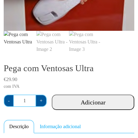
Pega com Ventosas Ultra
€
29.90
com IVA
Q
-
+
Adicionar
u
a
n
Descrição
Informação adicional
t
i