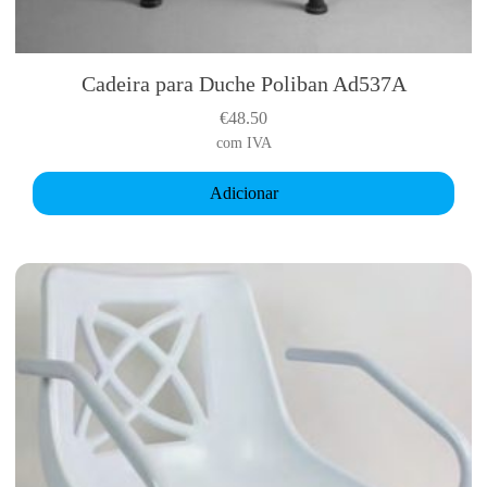
Cadeira para Duche Poliban Ad537A
€
48.50
com IVA
Adicionar