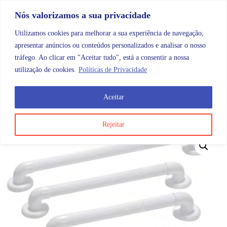
Skip to content
Promoções |
Veja as promoções agora!
Nós valorizamos a sua privacidade
Utilizamos cookies para melhorar a sua experiência de navegação,
apresentar anúncios ou conteúdos personalizados e analisar o nosso
tráfego. Ao clicar em "Aceitar tudo", está a consentir a nossa
Search
Account
Categorias
Cart
utilização de cookies.
Políticas de Privacidade
Aceitar
OMB
Ajudas diárias
Banho e ajudas ao banho
Pega 
Rejeitar