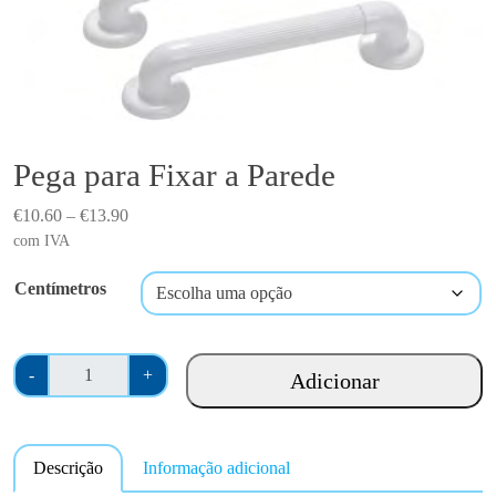
Pega para Fixar a Parede
P
€
10.60
–
€
13.90
r
com IVA
i
Centímetros
c
e
r
Q
a
-
+
Adicionar
u
n
a
g
n
e
Descrição
Informação adicional
t
: