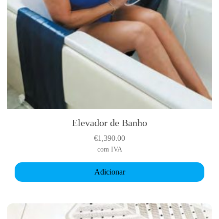
r
a
P
a
r
e
d
e
Elevador de Banho
€
1,390.00
com IVA
Adicionar