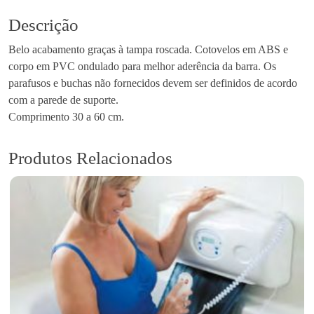
i
€
d
Descrição
1
a
0
Belo acabamento graças à tampa roscada. Cotovelos em ABS e
d
.
corpo em PVC ondulado para melhor aderência da barra. Os
e
6
parafusos e buchas não fornecidos devem ser definidos de acordo
d
0
com a parede de suporte.
e
t
Comprimento 30 a 60 cm.
P
h
e
r
g
Produtos Relacionados
o
a
u
p
g
a
h
r
€
a
1
F
3
i
.
x
9
a
0