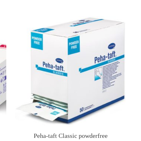
Peha-taft Classic powderfree
T