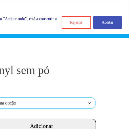
 "Aceitar tudo", está a consentir a
Rejeitar
Aceitar
Search
Account
Categorias
Cart
inyl sem pó
Adicionar