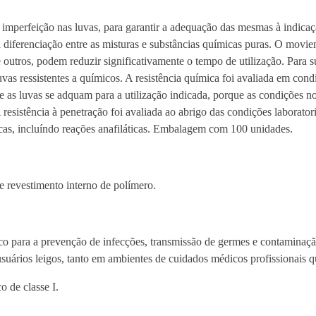
t
V
ou imperfeição nas luvas, para garantir a adequação das mesmas à indica
i
a diferenciação entre as misturas e substâncias químicas puras. O mov
n
outros, podem reduzir significativamente o tempo de utilização. Para s
y
uvas ressistentes a químicos. A resistência química foi avaliada em condi
l
s luvas se adquam para a utilização indicada, porque as condições no l
s
esistência à penetração foi avaliada ao abrigo das condições laboratori
e
icas, incluíndo reações anafiláticas. Embalagem com 100 unidades.
m
p
ó
 e revestimento interno de polímero.
co para a prevenção de infecções, transmissão de germes e contaminaç
 usuários leigos, tanto em ambientes de cuidados médicos profissionais 
 de classe I.