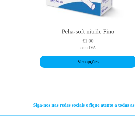
l
e
v
a
Peha-soft nitrile Fino
T
r
h
i
€
1.00
i
a
com IVA
s
n
p
Ver opções
t
r
s
o
.
d
T
u
h
c
e
t
Siga-nos nas redes sociais e fique atento a todas a
o
h
p
a
t
s
i
m
o