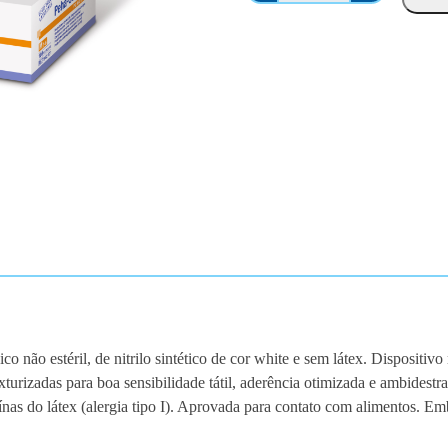
a
n
t
i
d
a
d
e
d
e
P
e
h
a
 não estéril, de nitrilo sintético de cor white e sem látex. Dispositiv
-
xturizadas para boa sensibilidade tátil, aderência otimizada e ambidestra
s
oteínas do látex (alergia tipo I). Aprovada para contato com alimentos.
o
f