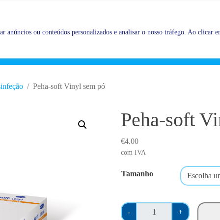
Promoções |
Veja as promoções agora!
r anúncios ou conteúdos personalizados e analisar o nosso tráfego. Ao clicar em
infeção
Peha-soft Vinyl sem pó
Peha-soft V
€
4.00
com IVA
Tamanho
Q
-
+
u