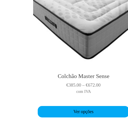
Colchão Master Sense
T
h
P
€
385.00
–
€
672.00
i
r
com IVA
s
i
p
c
r
Ver opções
e
o
r
d
a