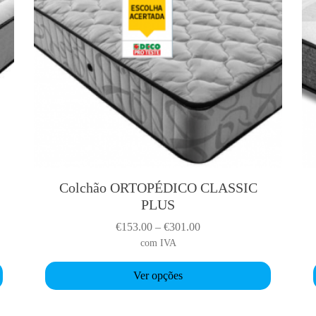
Colchão ORTOPÉDICO CLASSIC
T
PLUS
h
i
i
P
€
153.00
–
€
301.00
s
r
com IVA
p
i
r
r
Ver opções
c
o
e
d
r