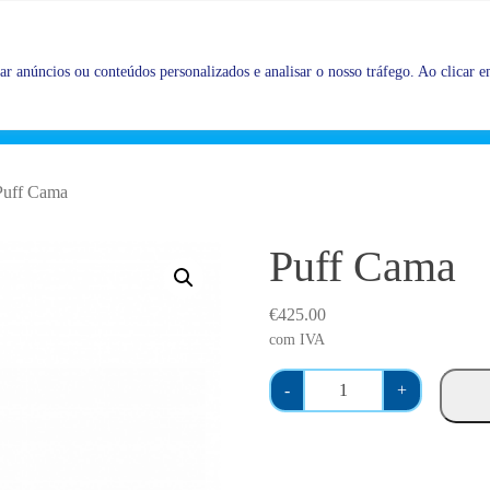
Promoções |
Veja as promoções agora!
r anúncios ou conteúdos personalizados e analisar o nosso tráfego. Ao clicar em
Puff Cama
Puff Cama
€
425.00
com IVA
Q
-
+
u
a
n
t