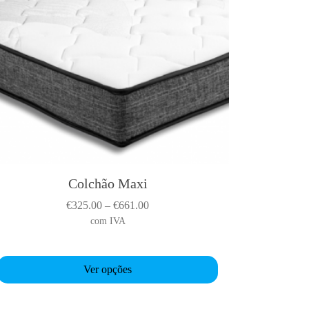
Colchão Maxi
T
h
P
€
325.00
–
€
661.00
r
com IVA
s
i
p
c
Ver opções
e
o
r
d
a