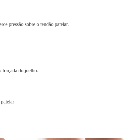
n
f
r
a
rce pressão sobre o tendão patelar.
p
a
t
e
l
a
 forçada do joelho.
r
E
m
o
 patelar