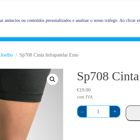
Promoções |
Veja as promoções agora!
r anúncios ou conteúdos personalizados e analisar o nosso tráfego. Ao clicar em
Joelho
Sp708 Cinta Infrapatelar Emo
Sp708 Cinta
€
19.00
com IVA
Q
-
+
u
a
n
t