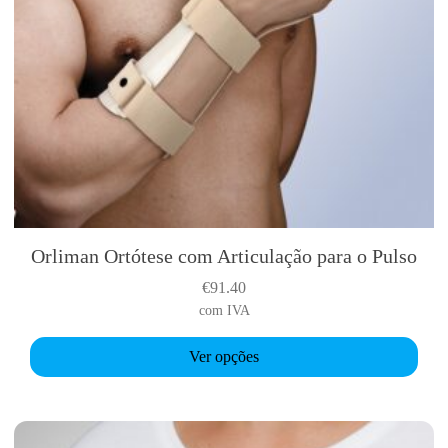
Orliman Ortótese com Articulação para o Pulso
T
h
€
91.40
i
com IVA
s
p
Ver opções
r
o
d
u