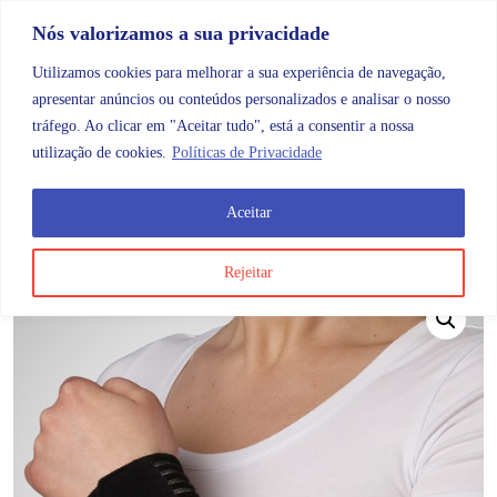
Skip to content
Promoções |
Veja as promoções agora!
Nós valorizamos a sua privacidade
Utilizamos cookies para melhorar a sua experiência de navegação,
apresentar anúncios ou conteúdos personalizados e analisar o nosso
tráfego. Ao clicar em "Aceitar tudo", está a consentir a nossa
Search
Account
Categorias
Cart
utilização de cookies.
Políticas de Privacidade
Aceitar
OMB
Ortopedia
Membros superiores
Pulso
Strapi
Rejeitar