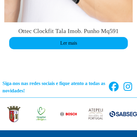
c
h
o
s
Ottec Clockfit Tala Imob. Punho Mq591
e
n
Ler mais
o
n
t
h
e
Siga-nos nas redes sociais e fique atento a todas as
p
novidades!
r
o
d
u
c
t
p