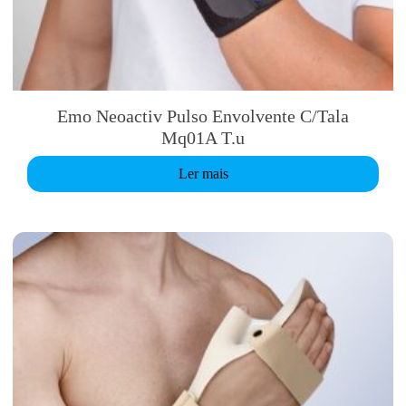
Emo Neoactiv Pulso Envolvente C/Tala
Mq01A T.u
Ler mais