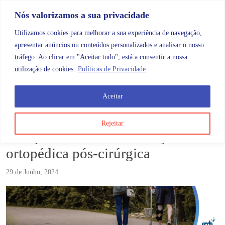
Skip to content
Promoções |
Veja as promoções agora!
Nós valorizamos a sua privacidade
Utilizamos cookies para melhorar a sua experiência de navegação,
apresentar anúncios ou conteúdos personalizados e analisar o nosso
tráfego. Ao clicar em "Aceitar tudo", está a consentir a nossa
Search
Account
Categorias
Cart
utilização de cookies.
Políticas de Privacidade
Aceitar
Blog
A importância da reabilitação ortopédica pós-cirúrgi
Rejeitar
A importância da reabilitação
ortopédica pós-cirúrgica
29 de Junho, 2024