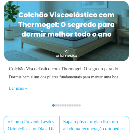
Colchão Viscoelástico com Thermogel: O segredo para dormir melhor todo o ano
Dormir bem é um dos pilares fundamentais para manter uma boa saúde física e mental. No entanto, muitas pessoas acordam diariamente com dores nas costas, sensação de cansaço, rigidez muscular ou até dificuldades em adormecer devido ao calor acumulado durante a noite.
Ler mais »
Como Prevenir Lesões
Sapato pós-cirúrgico liso: um
Ortopédicas no Dia a Dia
aliado na recuperação ortopédica