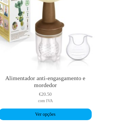
Alimentador anti-engasgamento e
T
mordedor
h
€
20.50
s
com IVA
p
Ver opções
o
d