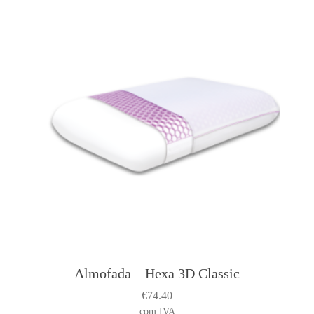
t
l
t
i
l
Almofada – Hexa 3D Classic
T
r
h
i
€
74.40
i
i
com IVA