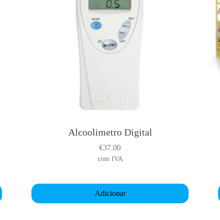
Alcoolimetro Digital
€
37.00
i
com IVA
r
Adicionar