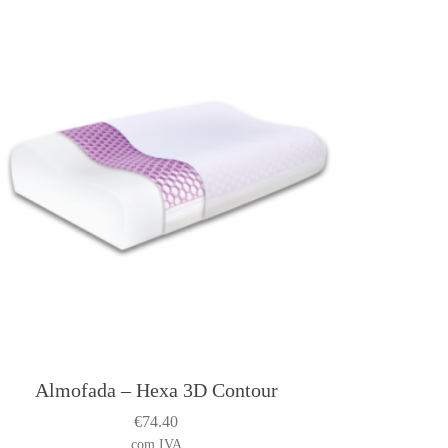
u
c
h
a
s
m
u
p
e
v
a
Almofada – Hexa 3D Contour
T
h
€
74.40
a
com IVA