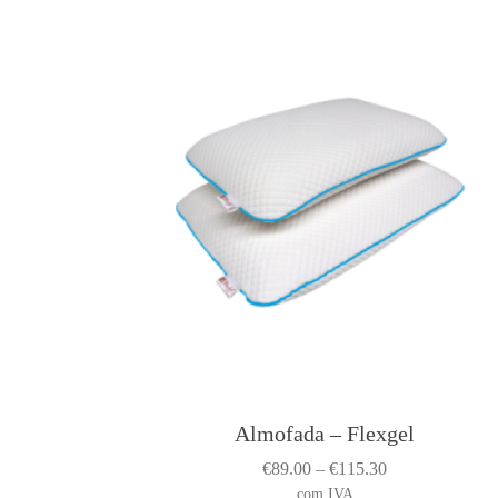
Almofada – Flexgel
T
h
P
€
89.00
–
€
115.30
i
r
com IVA