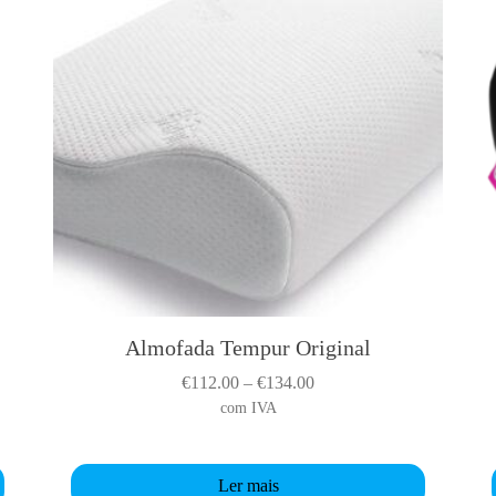
l
o
w
Almofada Tempur Original
P
€
112.00
–
€
134.00
r
com IVA
i
c
Ler mais
e