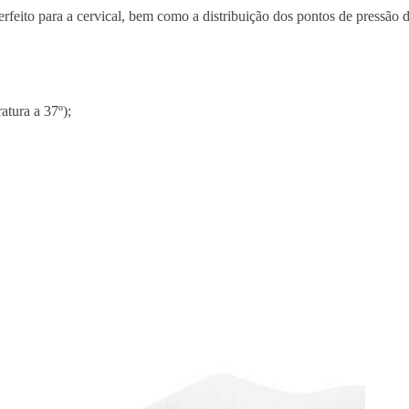
d
rfeito para a cervical, bem como a distribuição dos pontos de pressão
a
-
R
e
tura a 37º);
v
i
v
e
C
l
a
s
s
i
c
P
i
l