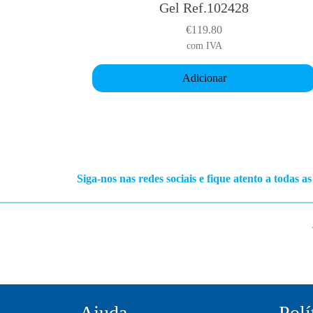
Gel Ref.102428
i
a
€
119.80
n
com IVA
t
Adicionar
s
.
T
h
e
o
Siga-nos nas redes sociais e fique atento a todas a
p
t
i
o
n
s
m
a
Ajuda
Polí