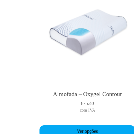
Almofada – Oxygel Contour
T
h
€
75.40
i
com IVA
s
p
r
Ver opções