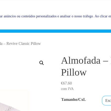
Promoções |
Veja as promoções agora!
r anúncios ou conteúdos personalizados e analisar o nosso tráfego. Ao clicar em
a – Revive Classic Pillow
Almofada – 
Pillow
€
67.60
com IVA
Tamanho/CxL