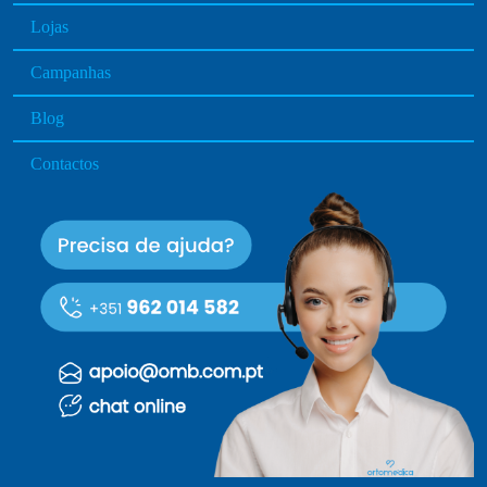
u
Lojas
c
t
Campanhas
p
a
Blog
g
e
Contactos