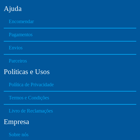
0
y
Ajuda
0
b
t
Encomendar
e
h
c
Pagamentos
r
h
o
o
Envios
u
s
g
e
Parceiros
h
n
Políticas e Usos
€
o
1
n
Política de Privacidade
3
t
4
h
Termos e Condições
.
e
0
Livro de Reclamações
p
0
r
Empresa
o
d
Sobre nós