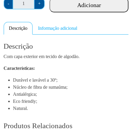
Q
-
+
Adicionar
u
a
n
Descrição
Informação adicional
t
i
d
Descrição
a
Com capa exterior em tecido de algodão.
d
e
Características:
d
e
Durável e lavável a 30º;
A
Núcleo de fibra de sumaúma;
l
Antialérgica;
m
Eco friendly;
o
Natural.
f
a
Produtos Relacionados
d