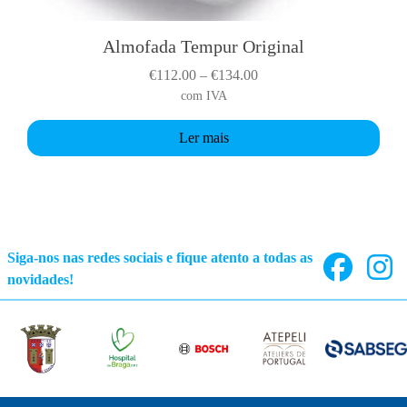
r
e
i
n
Almofada Tempur Original
a
o
P
€
112.00
–
€
134.00
n
n
r
com IVA
t
t
i
s
h
Ler mais
c
.
e
e
T
p
r
h
r
a
e
o
n
o
d
g
p
Siga-nos nas redes sociais e fique atento a todas as
u
e
t
novidades!
c
:
i
t
€
o
p
1
n
a
1
s
g
2
m
e
.
a