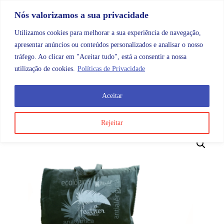
Skip to content
Promoções |
Veja as promoções agora!
Nós valorizamos a sua privacidade
Utilizamos cookies para melhorar a sua experiência de navegação,
apresentar anúncios ou conteúdos personalizados e analisar o nosso
tráfego. Ao clicar em "Aceitar tudo", está a consentir a nossa
Search
Account
Categorias
Cart
utilização de cookies.
Políticas de Privacidade
Aceitar
OMB
Ortopedia
Almofadas
Almofada – Sumauma
Rejeitar