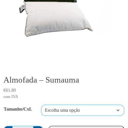
Almofada – Sumauma
€
61.80
com IVA
Tamanho/CxL