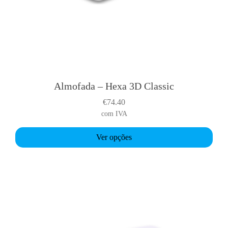
Almofada – Hexa 3D Classic
T
h
€
74.40
i
com IVA
s
p
Ver opções
r
o
d
u
c
t
h