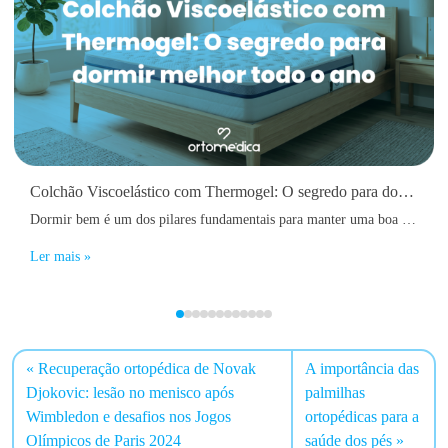
Colchão Viscoelástico com Thermogel: O segredo para dormir melhor todo o ano
Dormir bem é um dos pilares fundamentais para manter uma boa saúde física e mental. No entanto, muitas pessoas acordam diariamente com dores nas costas, sensação de cansaço, rigidez muscular ou até dificuldades em adormecer devido ao calor acumulado durante a noite.
Ler mais »
Recuperação ortopédica de Novak
A importância das
Djokovic: lesão no menisco após
palmilhas
Wimbledon e desafios nos Jogos
ortopédicas para a
Olímpicos de Paris 2024
saúde dos pés