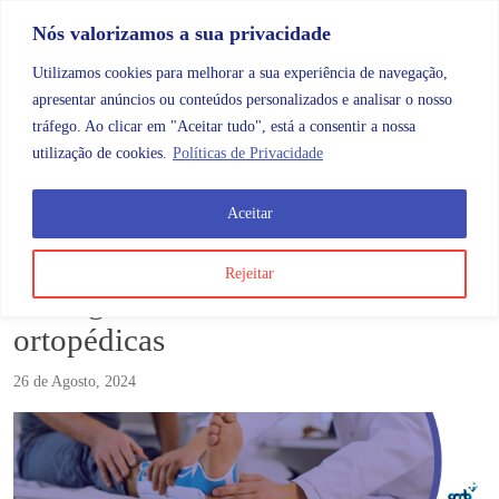
Skip to content
Promoções |
Veja as promoções agora!
Nós valorizamos a sua privacidade
Utilizamos cookies para melhorar a sua experiência de navegação,
apresentar anúncios ou conteúdos personalizados e analisar o nosso
tráfego. Ao clicar em "Aceitar tudo", está a consentir a nossa
Search
Account
Categorias
Cart
utilização de cookies.
Políticas de Privacidade
Aceitar
Blog
Vantagens do uso de tornozeleiras ortopédicas
Rejeitar
Vantagens do uso de tornozeleiras
ortopédicas
26 de Agosto, 2024