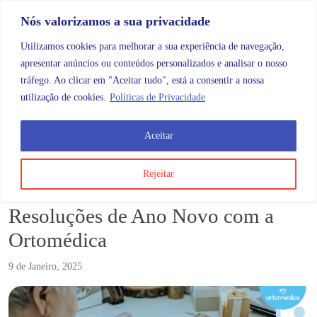
Skip to content
Promoções |
Veja as promoções agora!
Nós valorizamos a sua privacidade
Utilizamos cookies para melhorar a sua experiência de navegação,
apresentar anúncios ou conteúdos personalizados e analisar o nosso
tráfego. Ao clicar em "Aceitar tudo", está a consentir a nossa
Search
Account
Categorias
Cart
utilização de cookies.
Políticas de Privacidade
Aceitar
Blog
Comece o ano com saúde: Resoluções de Ano Novo
Rejeitar
Comece o ano com saúde:
Resoluções de Ano Novo com a
Ortomédica
9 de Janeiro, 2025