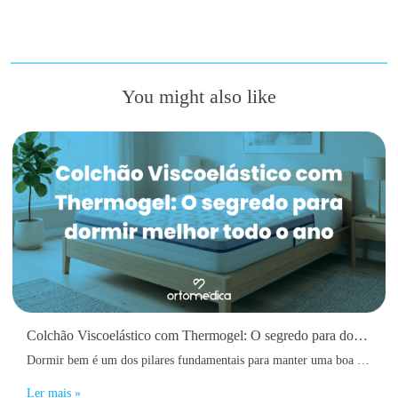
You might also like
Colchão Viscoelástico com Thermogel: O segredo para dormir melhor todo o ano
Dormir bem é um dos pilares fundamentais para manter uma boa saúde física e mental. No entanto, muitas pessoas acordam diariamente com dores nas costas, sensação de cansaço, rigidez muscular ou até dificuldades em adormecer devido ao calor acumulado durante a noite.
Ler mais »