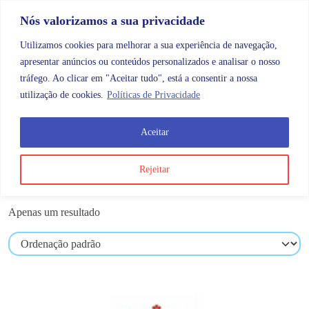
Skip to content
Promoções |
Veja as promoções agora!
Nós valorizamos a sua privacidade
Utilizamos cookies para melhorar a sua experiência de navegação,
apresentar anúncios ou conteúdos personalizados e analisar o nosso
tráfego. Ao clicar em "Aceitar tudo", está a consentir a nossa
Search
Account
Categorias
Cart
utilização de cookies.
Políticas de Privacidade
Aceitar
Produtos etiquetados com “181”
Rejeitar
181
Apenas um resultado