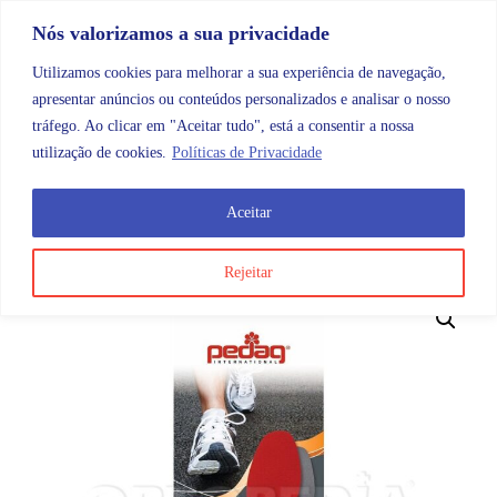
Skip to content
Promoções |
Veja as promoções agora!
Nós valorizamos a sua privacidade
Utilizamos cookies para melhorar a sua experiência de navegação,
apresentar anúncios ou conteúdos personalizados e analisar o nosso
tráfego. Ao clicar em "Aceitar tudo", está a consentir a nossa
Search
Account
Categorias
Cart
utilização de cookies.
Políticas de Privacidade
Aceitar
OMB
Ortopedia
Podologia
Palmilha Viva Sport
Rejeitar