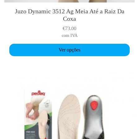
Juzo Dynamic 3512 Ag Meia Até a Raiz Da
T
Coxa
h
i
€
73.00
s
com IVA
p
r
Ver opções
o
d
u
c
t
h
a
s
m
u
l
t