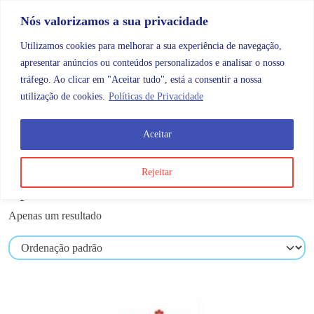
Skip to content
Promoções |
Veja as promoções agora!
Nós valorizamos a sua privacidade
Utilizamos cookies para melhorar a sua experiência de navegação,
apresentar anúncios ou conteúdos personalizados e analisar o nosso
tráfego. Ao clicar em "Aceitar tudo", está a consentir a nossa
Search
Account
Categorias
Cart
utilização de cookies.
Políticas de Privacidade
Aceitar
Produtos etiquetados com “Sport”
Rejeitar
Sport
Apenas um resultado