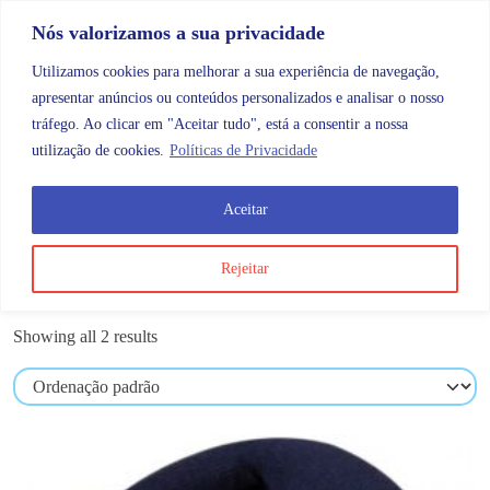
Skip to content
Promoções |
Veja as promoções agora!
Nós valorizamos a sua privacidade
Utilizamos cookies para melhorar a sua experiência de navegação,
apresentar anúncios ou conteúdos personalizados e analisar o nosso
tráfego. Ao clicar em "Aceitar tudo", está a consentir a nossa
Search
Account
Categorias
Cart
utilização de cookies.
Políticas de Privacidade
Aceitar
Produtos etiquetados com “colar”
Rejeitar
colar
Showing all 2 results