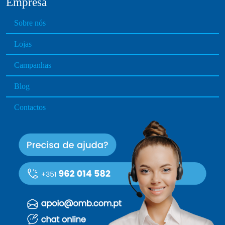
Empresa
o
d
Sobre nós
u
Lojas
c
t
Campanhas
p
a
Blog
g
e
Contactos