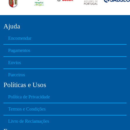
s
m
a
y
Ajuda
b
Encomendar
e
c
Pagamentos
h
o
Envios
s
e
Parceiros
n
Políticas e Usos
o
n
Política de Privacidade
t
h
Termos e Condições
e
Livro de Reclamações
p
r