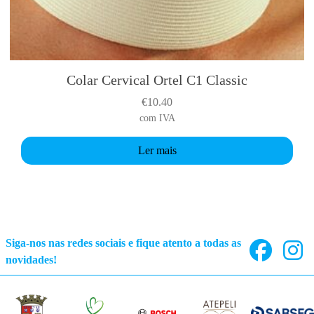
e
v
a
r
i
Colar Cervical Ortel C1 Classic
a
€
10.40
n
com IVA
t
s
Ler mais
.
T
h
e
o
p
Siga-nos nas redes sociais e fique atento a todas as
t
novidades!
i
o
n