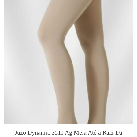
d
u
c
t
p
a
g
e
Juzo Dynamic 3511 Ag Meia Até a Raiz Da
T