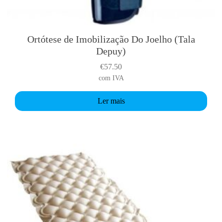
a
r
i
Ortótese de Imobilização Do Joelho (Tala
a
Depuy)
n
€
57.50
t
com IVA
s
.
Ler mais
T
h
e
o
p
t
i
o
n
s