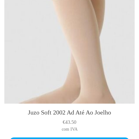
c
a
l
O
r
t
e
l
C
1
C
l
a
s
s
Juzo Soft 2002 Ad Até Ao Joelho
T
i
h
€
43.50
c
i
com IVA
s