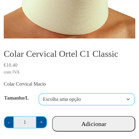
Colar Cervical Ortel C1 Classic
€
10.40
com IVA
Colar Cervical Macio
Tamanho/L
Q
-
+
Adicionar
u
a