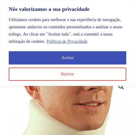
Skip to content
Promoções |
Veja as promoções agora!
Nós valorizamos a sua privacidade
Utilizamos cookies para melhorar a sua experiência de navegação,
apresentar anúncios ou conteúdos personalizados e analisar o nosso
tráfego. Ao clicar em "Aceitar tudo", está a consentir a nossa
Search
Account
Categorias
Cart
utilização de cookies.
Políticas de Privacidade
Aceitar
OMB
Ortopedia
Imobilizadores e estabilizadores
Col
Rejeitar