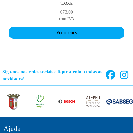
Coxa
h
i
€
73.00
s
com IVA
p
r
Ver opções
o
d
u
c
t
Siga-nos nas redes sociais e fique atento a todas as
h
novidades!
a
s
m
u
l
t
i
Ajuda
p