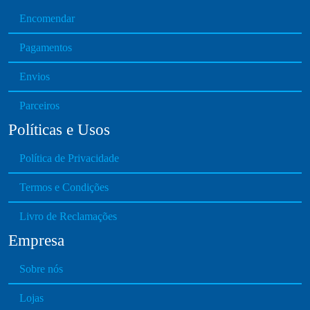
l
Encomendar
e
v
Pagamentos
a
Envios
r
i
Parceiros
a
Políticas e Usos
n
t
Política de Privacidade
s
.
Termos e Condições
T
h
Livro de Reclamações
e
Empresa
o
p
Sobre nós
t
i
Lojas
o