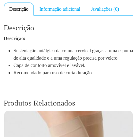
n
Descrição
Informação adicional
Avaliações (0)
t
i
d
Descrição
a
Descrição:
d
e
Sustentação antálgica da coluna cervical graças a uma espuma
d
de alta qualidade e a uma regulação precisa por velcro.
e
Capa de conforto amovível e lavável.
C
Recomendado para uso de curta duração.
o
l
a
r
Produtos Relacionados
C
e
r
v
i