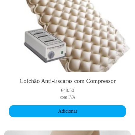
m
a
y
b
e
c
h
o
s
e
n
o
Colchão Anti-Escaras com Compressor
n
€
48.50
t
com IVA
h
e
Adicionar
p
r
o