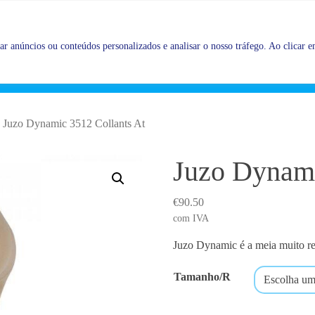
Promoções |
Veja as promoções agora!
r anúncios ou conteúdos personalizados e analisar o nosso tráfego. Ao clicar em
Juzo Dynamic 3512 Collants At
Juzo Dynami
€
90.50
com IVA
Juzo Dynamic é a meia m
uito r
Tamanho/R