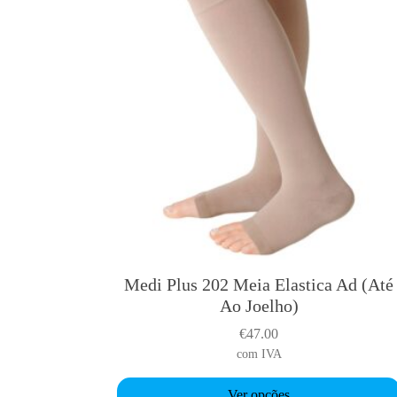
h
a
s
m
u
l
t
i
p
l
e
v
a
Medi Plus 202 Meia Elastica Ad (Até
T
r
Ao Joelho)
h
i
i
a
€
47.00
s
n
com IVA
p
t
r
Ver opções
s