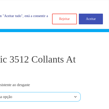
 "Aceitar tudo", está a consentir a
Rejeitar
Aceitar
Search
Account
Categorias
Cart
c 3512 Collants At
esistente ao desgaste