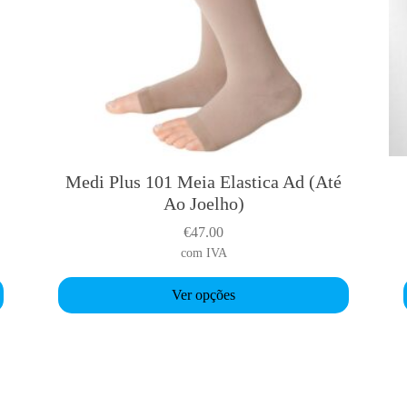
Medi Plus 101 Meia Elastica Ad (Até
T
Ao Joelho)
h
i
i
€
47.00
s
com IVA
p
r
r
Ver opções
o
d
u
c
t
t