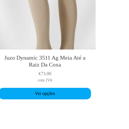
Juzo Dynamic 3511 Ag Meia Até a
T
Raiz Da Coxa
h
€
73.00
s
com IVA
p
Ver opções
o
d
u
c