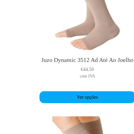
Juzo Dynamic 3512 Ad Até Ao Joelho
T
h
€
44.50
i
com IVA
s
p
r
Ver opções
o
d
u
c
t