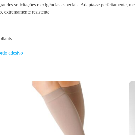
randes solicitações e exigências especiais. Adapta-se perfeitamente, m
a
o, extremamente resistente.
m
i
c
3
ollants
5
1
ordo adesivo
2
C
o
l
l
a
n
t
s
A
t