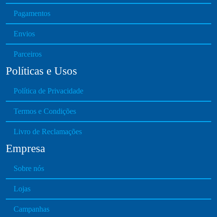
h
e
Pagamentos
o
v
s
Envios
a
e
r
n
Parceiros
i
o
Políticas e Usos
a
n
n
t
Política de Privacidade
t
h
s
e
Termos e Condições
.
p
T
Livro de Reclamações
r
h
o
Empresa
e
d
o
u
Sobre nós
p
c
t
Lojas
t
i
p
o
Campanhas
a