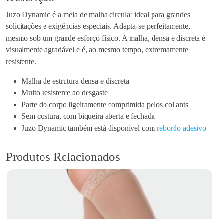
a
Juzo Dynamic é a meia de malha circular ideal para grandes
d
solicitações e exigências especiais. Adapta-se perfeitamente,
e
mesmo sob um grande esforço físico. A malha, densa e discreta é
d
visualmente agradável e é, ao mesmo tempo, extremamente
e
resistente.
J
u
Malha de estrutura densa e discreta
z
Muito resistente ao desgaste
o
Parte do corpo ligeiramente comprimida pelos collants
D
Sem costura, com biqueira aberta e fechada
y
Juzo Dynamic também está disponível com
rebordo adesivo
n
a
Produtos Relacionados
m
i
c
3
5
1