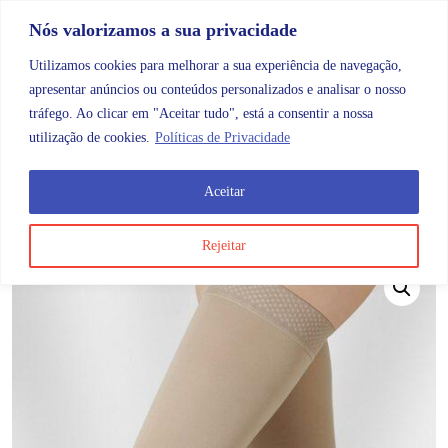
Skip to content
Promoções |
Veja as promoções agora!
Nós valorizamos a sua privacidade
Utilizamos cookies para melhorar a sua experiência de navegação,
apresentar anúncios ou conteúdos personalizados e analisar o nosso
tráfego. Ao clicar em "Aceitar tudo", está a consentir a nossa
Search
Account
Categorias
Cart
utilização de cookies.
Políticas de Privacidade
Aceitar
OMB
Ortopedia
Meias
Até à raiz da coxa
Juzo Dy
Rejeitar