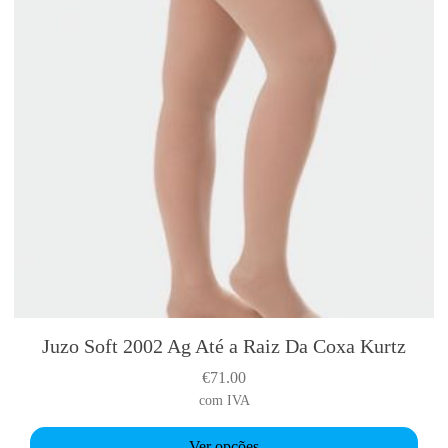
1
A
g
M
e
i
a
A
t
é
a
R
a
i
Juzo Soft 2002 Ag Até a Raiz Da Coxa Kurtz
T
z
h
D
€
71.00
i
a
com IVA
s
C
p
Ver opções