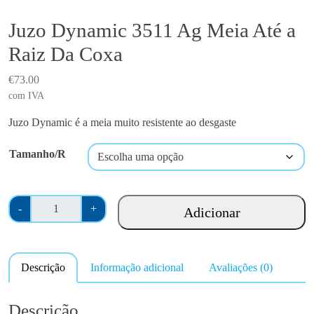
Juzo Dynamic 3511 Ag Meia Até a
Raiz Da Coxa
€
73.00
com IVA
Juzo Dynamic é a meia m
uito resistente ao desgaste
Tamanho/R
Q
-
+
Adicionar
u
a
n
Descrição
Informação adicional
Avaliações (0)
t
i
d
Descrição