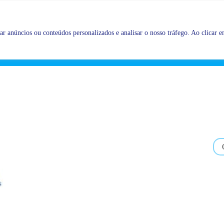
Promoções |
Veja as promoções agora!
r anúncios ou conteúdos personalizados e analisar o nosso tráfego. Ao clicar em