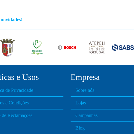
s novidades!
ticas e Usos
Empresa
ica de Privacidade
Sobre nós
os e Condições
Lojas
o de Reclamações
Campanhas
Blog