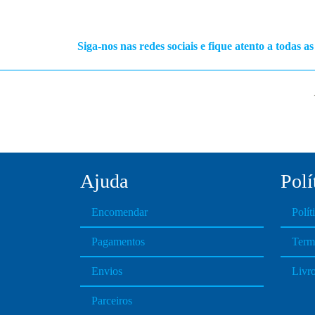
Siga-nos nas redes sociais e fique atento a todas a
Ajuda
Polí
Encomendar
Polít
Pagamentos
Term
Envios
Livr
Parceiros