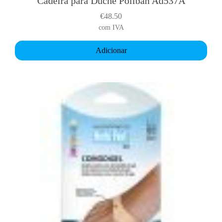
Cadeira para Duche Poliban Ad537A
€
48.50
com IVA
Adicionar