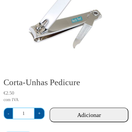
Corta-Unhas Pedicure
€
2.50
com IVA
Q
-
+
Adicionar
u
a
n