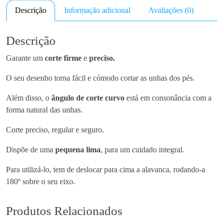
Descrição
Informação adicional
Avaliações (0)
t
i
d
Descrição
a
Garante um
corte firme
e
preciso.
d
e
O seu desenho torna fácil e cómodo cortar as unhas dos pés.
d
e
Além disso, o
ângulo de
corte curvo
está em consonância com a
C
forma natural das unhas.
o
Corte preciso, regular e seguro.
r
t
Dispõe de uma
pequena lima
, para um cuidado integral.
a
-
Para utilizá-lo, tem de deslocar para cima a alavanca, rodando-a
U
180º sobre o seu eixo.
n
h
Produtos Relacionados
a