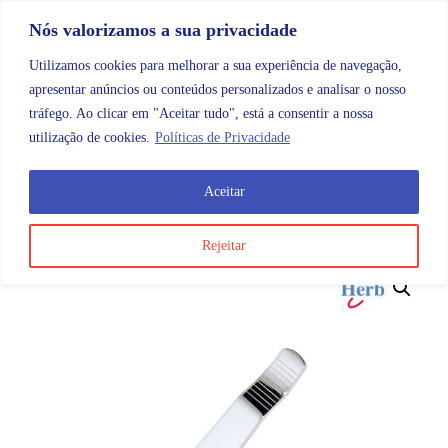
Skip to content
Promoções |
Veja as promoções agora!
Nós valorizamos a sua privacidade
Utilizamos cookies para melhorar a sua experiência de navegação,
apresentar anúncios ou conteúdos personalizados e analisar o nosso
tráfego. Ao clicar em "Aceitar tudo", está a consentir a nossa
Search
Account
Categorias
Cart
utilização de cookies.
Políticas de Privacidade
Aceitar
OMB
Higiene e cuidados do corpo
Acessórios
Corta
Rejeitar