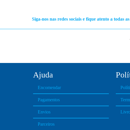
Siga-nos nas redes sociais e fique atento a todas a
Ajuda
Polí
Encomendar
Polít
Pagamentos
Term
Envios
Livr
Parceiros