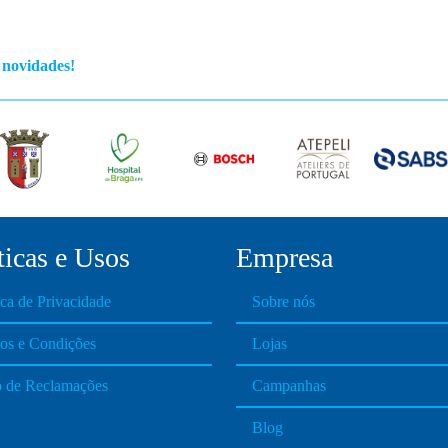
s novidades!
ticas e Usos
Empresa
ica de Privacidade
Sobre nós
os e Condições
Lojas
o de Reclamações
Campanhas
Blog