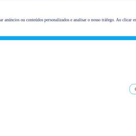
Promoções |
Veja as promoções agora!
r anúncios ou conteúdos personalizados e analisar o nosso tráfego. Ao clicar em