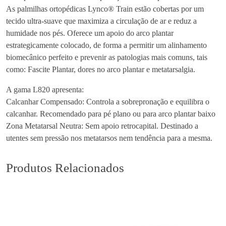
As palmilhas ortopédicas Lynco® Train estão cobertas por um
m
tecido ultra-suave que maximiza a circulação de ar e reduz a
i
humidade nos pés. Oferece um apoio do arco plantar
l
estrategicamente colocado, de forma a permitir um alinhamento
h
biomecânico perfeito e prevenir as patologias mais comuns, tais
a
como: Fascite Plantar, dores no arco plantar e metatarsalgia.
s
L
A gama L820 apresenta:
y
Calcanhar Compensado: Controla a sobrepronação e equilibra o
n
calcanhar. Recomendado para pé plano ou para arco plantar baixo
c
Zona Metatarsal Neutra: Sem apoio retrocapital. Destinado a
o
utentes sem pressão nos metatarsos nem tendência para a mesma.
T
r
Produtos Relacionados
a
i
n
L
8