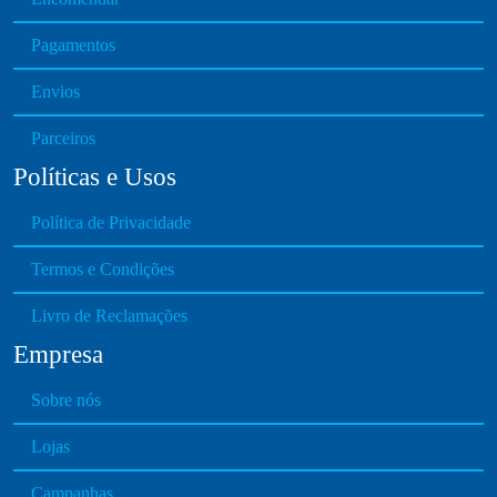
h
Pagamentos
o
s
Envios
e
n
Parceiros
o
Políticas e Usos
n
t
Política de Privacidade
h
e
Termos e Condições
p
Livro de Reclamações
r
o
Empresa
d
u
Sobre nós
c
Lojas
t
p
Campanhas