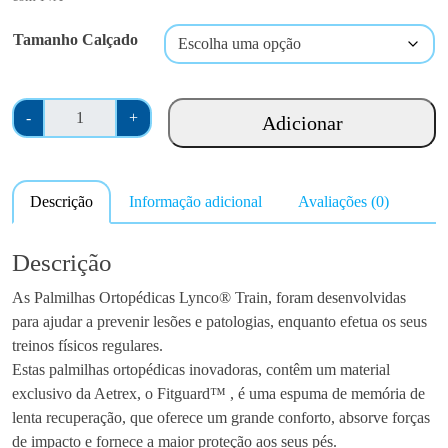
Tamanho Calçado
Q
-
+
Adicionar
u
a
n
Descrição
Informação adicional
Avaliações (0)
t
i
d
Descrição
a
As Palmilhas Ortopédicas Lynco® Train, foram desenvolvidas
d
para ajudar a prevenir lesões e patologias, enquanto efetua os seus
e
treinos físicos regulares.
d
Estas palmilhas ortopédicas inovadoras, contêm um material
e
exclusivo da Aetrex, o Fitguard™ , é uma espuma de memória de
P
lenta recuperação, que oferece um grande conforto, absorve forças
a
de impacto e fornece a maior proteção aos seus pés.
l