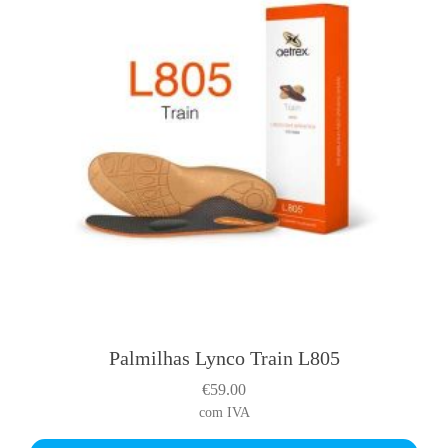
2
0
Palmilhas Lynco Train L805
€
59.00
com IVA