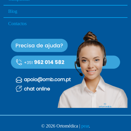
a
g
Blog
e
Contactos
© 2026 Ortomédica |
pear
.