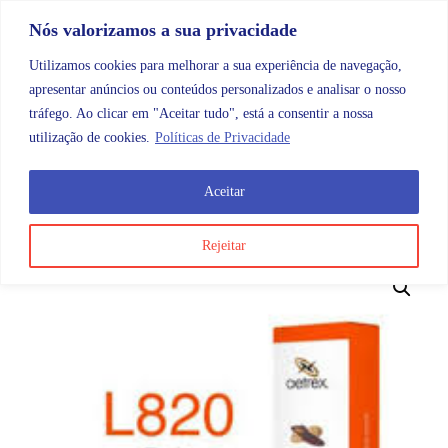
Skip to content
Promoções |
Veja as promoções agora!
Nós valorizamos a sua privacidade
Utilizamos cookies para melhorar a sua experiência de navegação,
apresentar anúncios ou conteúdos personalizados e analisar o nosso
tráfego. Ao clicar em "Aceitar tudo", está a consentir a nossa
Search
Account
Categorias
Cart
utilização de cookies.
Políticas de Privacidade
Aceitar
OMB
Ortopedia
Podologia
Palmilhas
Palmilhas L
Rejeitar