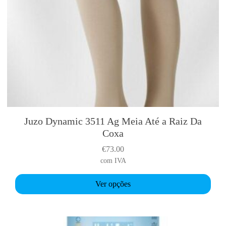
Juzo Dynamic 3511 Ag Meia Até a Raiz Da
T
Coxa
h
i
€
73.00
s
com IVA
p
r
Ver opções
o
d
u