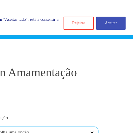
 "Aceitar tudo", está a consentir a
Rejeitar
Aceitar
Search
Account
Categorias
Cart
ien Amamentação
ação