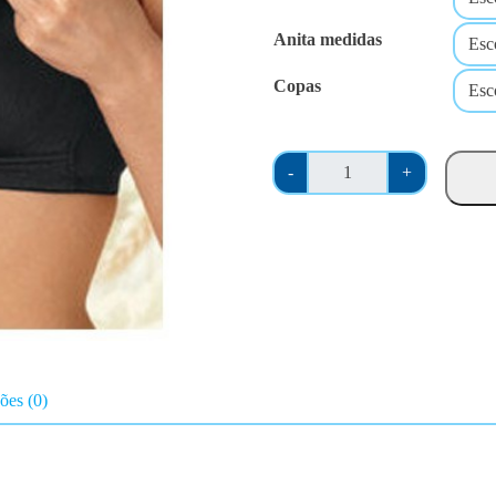
Anita medidas
Copas
Q
-
+
u
a
n
t
i
d
a
d
ões (0)
e
d
e
A