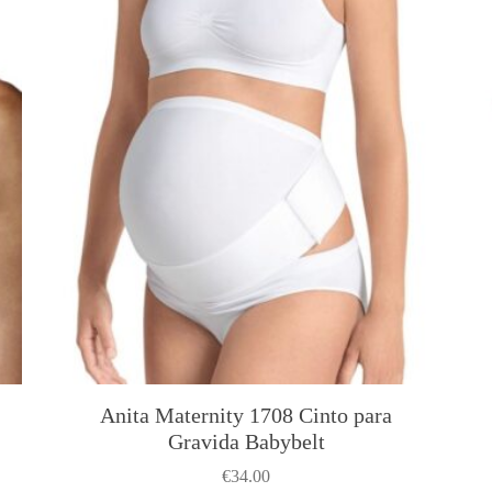
ç
ã
o
R
e
f
.
5
0
7
5
Anita Maternity 1708 Cinto para
Gravida Babybelt
€
34.00