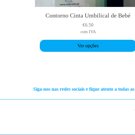
Contorno Cinta Umbilical de Bebé
T
h
€
6.50
i
com IVA
s
p
Ver opções
r
o
d
u
c
t
Siga-nos nas redes sociais e fique atento a todas a
h
a
s
m
u
l