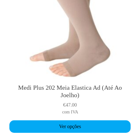
Medi Plus 202 Meia Elastica Ad (Até Ao
T
Joelho)
h
i
€
47.00
s
com IVA
p
r
Ver opções
o
d