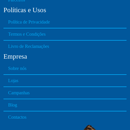
a
Políticas e Usos
n
t
Política de Privacidade
s
.
Termos e Condições
T
h
Livro de Reclamações
e
Empresa
o
p
Sobre nós
t
i
Lojas
o
n
Campanhas
s
Blog
m
a
Contactos
y
b