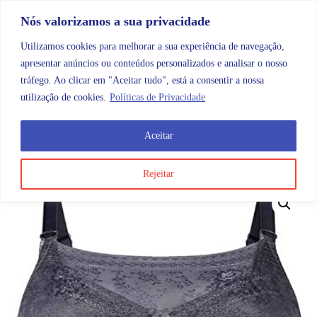
Skip to content
Promoções |
Veja as promoções agora!
Nós valorizamos a sua privacidade
Utilizamos cookies para melhorar a sua experiência de navegação,
apresentar anúncios ou conteúdos personalizados e analisar o nosso
tráfego. Ao clicar em "Aceitar tudo", está a consentir a nossa
Search
Account
Categorias
Cart
utilização de cookies.
Políticas de Privacidade
Aceitar
OMB
Cirurgias mamárias
Anita Top Renda Ref. 0600
Rejeitar