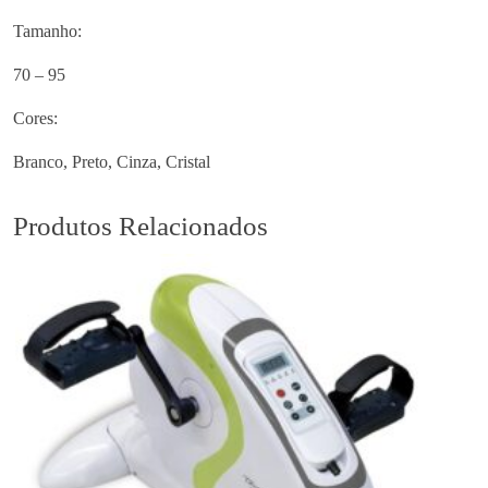
i
Tamanho:
t
a
70 – 95
T
Cores:
o
p
Branco, Preto, Cinza, Cristal
R
e
Produtos Relacionados
n
d
a
R
e
f
.
0
6
0
0