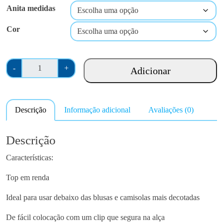
Anita medidas
Cor
Q
-
+
Adicionar
u
a
n
Descrição
Informação adicional
Avaliações (0)
t
i
d
Descrição
a
Características:
d
e
Top em renda
d
e
Ideal para usar debaixo das blusas e camisolas mais decotadas
A
De fácil colocação com um clip que segura na alça
n