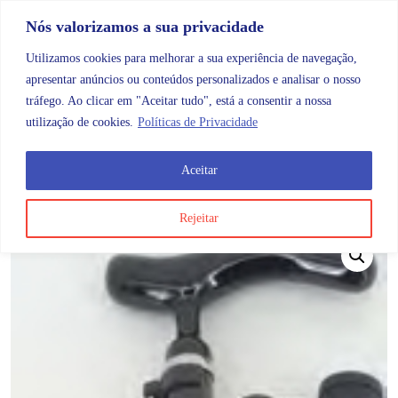
Skip to content
Promoções |
Veja as promoções agora!
Nós valorizamos a sua privacidade
Utilizamos cookies para melhorar a sua experiência de navegação,
apresentar anúncios ou conteúdos personalizados e analisar o nosso
tráfego. Ao clicar em "Aceitar tudo", está a consentir a nossa
Search
Account
Categorias
Cart
utilização de cookies.
Políticas de Privacidade
Aceitar
OMB
Mobilidade
Bengalas
Bengala em Carbono Do
Rejeitar