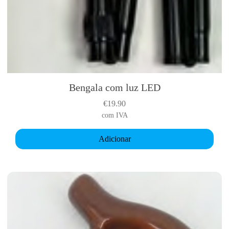
e
o
p
t
i
o
n
Bengala com luz LED
s
€
19.90
m
com IVA
a
y
Adicionar
b
e
c
h
o
s
e
n