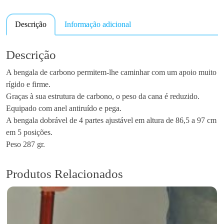
a
g
n
e
Descrição
Informação adicional
t
:
i
€
d
Descrição
6
a
9
A bengala de carbono permitem-lhe caminhar com um apoio muito
d
.
rígido e firme.
e
9
Graças à sua estrutura de carbono, o peso da cana é reduzido.
d
0
Equipado com anel antiruído e pega.
e
t
A bengala dobrável de 4 partes ajustável em altura de 86,5 a 97 cm
B
h
em 5 posições.
e
r
Peso 287 gr.
n
o
g
u
a
Produtos Relacionados
g
l
h
a
€
e
7
m
2