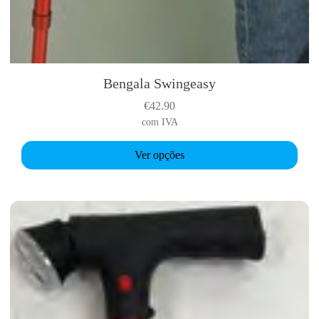
Bengala Swingeasy
T
h
€
42.90
i
com IVA
s
p
Ver opções
r
o
d
u
c
t
h
a
s