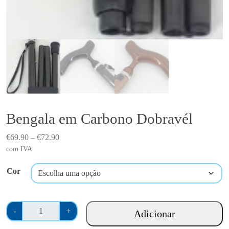
Bengala em Carbono Dobravél
P
€
69.90
–
€
72.90
r
com IVA
i
Cor
c
e
r
Q
a
-
+
Adicionar
u
n