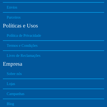
v
o
Envios
a
s
r
e
Parceiros
i
n
Políticas e Usos
a
o
n
n
Política de Privacidade
t
t
s
h
Termos e Condições
.
e
T
Livro de Reclamações
p
h
r
Empresa
e
o
o
d
Sobre nós
p
u
t
Lojas
c
i
t
o
Campanhas
p
n
a
Blog
s