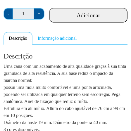
Q
-
+
Adicionar
u
a
n
Descrição
Informação adicional
t
i
d
Descrição
a
Uma cana com um acabamento de alta qualidade graças à sua tinta
d
granulada de alta resistência. A sua base reduz o impacto da
e
marcha normal:
d
possui uma mola muito confortável e uma ponta articulada,
e
podendo ser utilizada em qualquer terreno sem escorregar. Pega
B
anatómica. Anel de fixação que reduz o ruído.
e
Estrutura em alumínio. Altura do cabo ajustável de 76 cm a 99 cm
n
em 10 posições.
g
Diâmetro da haste 19 mm. Diâmetro da ponteira 40 mm.
a
3 cores disponíveis.
l