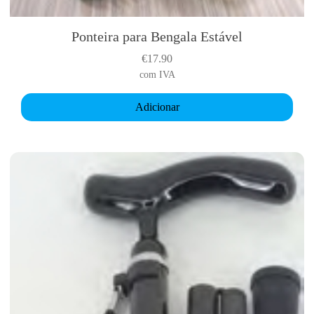
p
r
Ponteira para Bengala Estável
o
d
€
17.90
u
com IVA
c
t
Adicionar
p
a
g
e