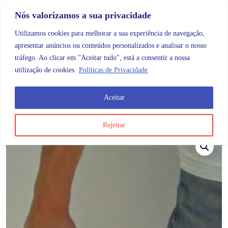
Skip to content
Promoções |
Veja as promoções agora!
Nós valorizamos a sua privacidade
Utilizamos cookies para melhorar a sua experiência de navegação,
apresentar anúncios ou conteúdos personalizados e analisar o nosso
tráfego. Ao clicar em "Aceitar tudo", está a consentir a nossa
Search
Account
Categorias
Cart
utilização de cookies.
Políticas de Privacidade
Aceitar
OMB
Mobilidade
Bengalas
Bengala Swingeasy
Rejeitar