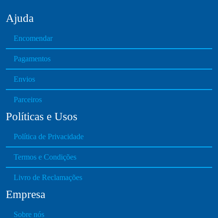
9
t
0
Ajuda
i
t
p
h
Encomendar
l
r
e
Pagamentos
o
v
u
Envios
a
g
r
h
Parceiros
i
€
Políticas e Usos
a
7
n
2
Política de Privacidade
t
.
s
9
Termos e Condições
.
0
T
Livro de Reclamações
h
Empresa
e
o
Sobre nós