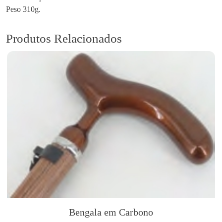
Peso 310g.
a
S
w
Produtos Relacionados
i
n
g
e
a
s
y
Bengala em Carbono
T