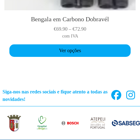
Bengala em Carbono Dobravél
T
h
P
€
69.90
–
€
72.90
i
r
com IVA
s
i
p
Ver opções
c
r
e
o
r
d
a
u
n
c
g
Siga-nos nas redes sociais e fique atento a todas as
t
e
novidades!
h
:
a
€
s
6
m
9
u
.
l