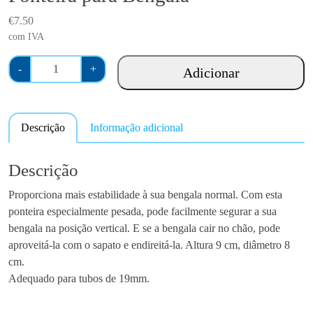
€
7.50
com IVA
Q
-
+
Adicionar
u
a
n
Descrição
Informação adicional
t
i
d
Descrição
a
Proporciona mais estabilidade à sua bengala normal. Com esta
d
ponteira especialmente pesada, pode facilmente segurar a sua
e
bengala na posição vertical. E se a bengala cair no chão, pode
d
aproveitá-la com o sapato e endireitá-la. Altura 9 cm, diâmetro 8
e
cm.
P
Adequado para tubos de 19mm.
o
n