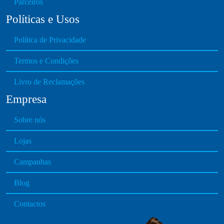
b
Parceiros
e
Políticas e Usos
c
h
Política de Privacidade
o
s
Termos e Condições
e
Livro de Reclamações
n
o
Empresa
n
Sobre nós
t
h
Lojas
e
p
Campanhas
r
o
Blog
d
Contactos
u
c