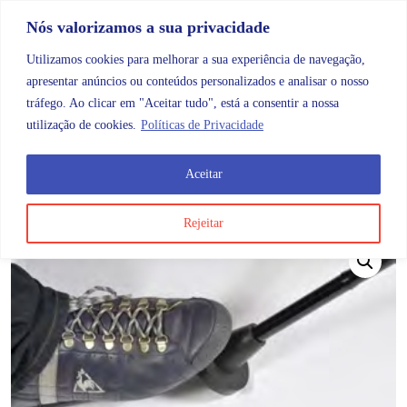
Skip to content
Promoções |
Veja as promoções agora!
Nós valorizamos a sua privacidade
Utilizamos cookies para melhorar a sua experiência de navegação,
apresentar anúncios ou conteúdos personalizados e analisar o nosso
tráfego. Ao clicar em "Aceitar tudo", está a consentir a nossa
Search
Account
Categorias
Cart
utilização de cookies.
Políticas de Privacidade
Aceitar
OMB
Mobilidade
Bengalas
Ponteira para Bengala
Rejeitar