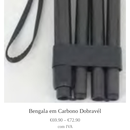
Bengala em Carbono Dobravél
T
h
P
€
69.90
–
€
72.90
i
r
com IVA