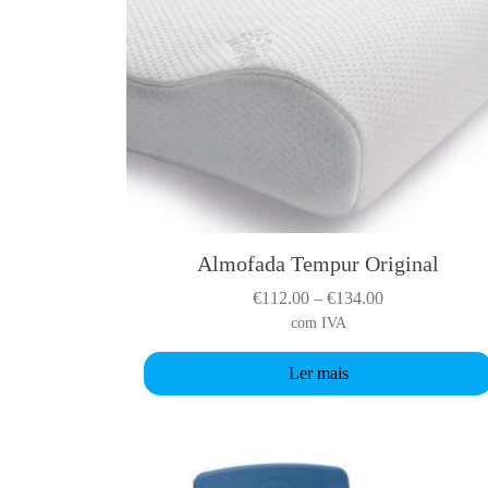
Almofada Tempur Original
P
€
112.00
–
€
134.00
r
com IVA
i
Ler mais
c
e
r
a
n