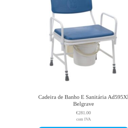
g
e
:
€
1
1
2
.
0
0
t
h
r
o
Cadeira de Banho E Sanitária Ad595X
u
Belgrave
g
€
281.00
h
com IVA
€