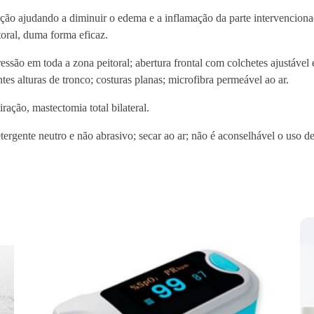
e
ação ajudando a diminuir o edema e a inflamação da parte intervencion
d
oral, duma forma eficaz.
e
ressão em toda a zona peitoral; abertura frontal com colchetes ajustável
F
tes alturas de tronco; costuras planas; microfibra permeável ao ar.
o
r
ração, mastectomia total bilateral.
t
e
tergente neutro e não abrasivo; secar ao ar; não é aconselhável o uso 
C
o
m
p
r
e
s
s
ã
o