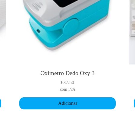
p
a
r
a
H
o
m
e
m
Oximetro Dedo Oxy 3
€
37.50
i
com IVA
Adicionar
r