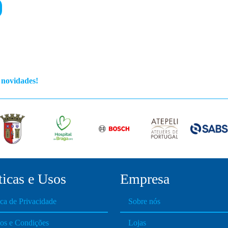
t
.
s novidades!
t
i
ticas e Usos
Empresa
ica de Privacidade
Sobre nós
os e Condições
Lojas