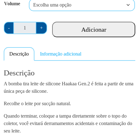
.
Volume
5
0
t
Q
-
+
Adicionar
h
u
r
a
o
n
u
Descrição
Informação adicional
t
g
i
h
d
Descrição
€
a
2
A bomba tira leite de silicone Haakaa Gen.2 é feita a partir de uma
d
9
única peça de silicone.
e
.
d
Recolhe o leite por sucção natural.
5
e
0
C
Quando terminar, coloque a tampa diretamente sobre o topo do
o
coletor, você evitará derramamentos acidentais e contaminação do
n
seu leite.
j