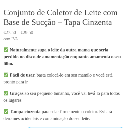
Conjunto de Coletor de Leite com
Base de Sucção + Tapa Cinzenta
P
€
27.50
–
€
29.50
r
com IVA
i
Naturalmente suga o leite da outra mama que seria
c
perdido no disco de amamentação enquanto amamenta o seu
e
filho.
r
a
Fácil de usar,
basta colocá-lo em seu mamilo e você está
n
pronto para ir.
g
Graças
ao seu pequeno tamanho, você vai levá-lo para todos
e
os lugares.
:
€
Tampa cinzenta
para selar firmemente o coletor. Evitará
2
derrames acidentais e contaminação do seu leite.
7