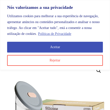
Skip to content
Promoções |
Veja as promoções agora!
Nós valorizamos a sua privacidade
Utilizamos cookies para melhorar a sua experiência de navegação,
apresentar anúncios ou conteúdos personalizados e analisar o nosso
tráfego. Ao clicar em "Aceitar tudo", está a consentir a nossa
Search
Account
Categorias
Cart
utilização de cookies.
Políticas de Privacidade
Aceitar
OMB
Maternidade e bebé
Amamentação
Conjunto d
Rejeitar