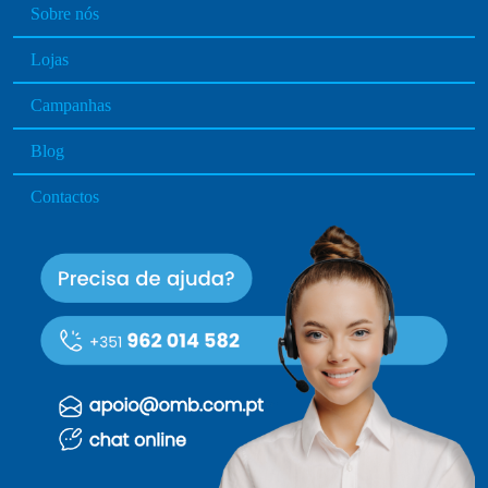
d
Sobre nós
u
Lojas
c
t
Campanhas
p
a
Blog
g
e
Contactos