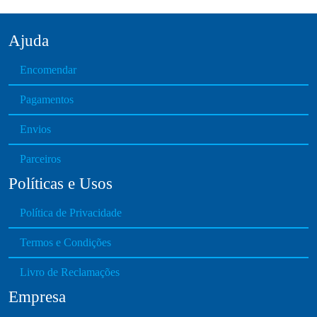
m
a
y
Ajuda
b
Encomendar
e
c
Pagamentos
h
o
Envios
s
e
Parceiros
n
Políticas e Usos
o
n
Política de Privacidade
t
h
Termos e Condições
e
Livro de Reclamações
p
r
Empresa
o