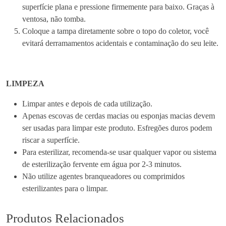
a
superfície plana e pressione firmemente para baixo. Graças à
p
ventosa, não tomba.
a
Coloque a tampa diretamente sobre o topo do coletor, você
C
evitará derramamentos acidentais e contaminação do seu leite.
i
n
z
LIMPEZA
e
n
Limpar antes e depois de cada utilização.
t
Apenas escovas de cerdas macias ou esponjas macias devem
a
ser usadas para limpar este produto. Esfregões duros podem
riscar a superfície.
Para esterilizar, recomenda-se usar qualquer vapor ou sistema
de esterilização fervente em água por 2-3 minutos.
Não utilize agentes branqueadores ou comprimidos
esterilizantes para o limpar.
Produtos Relacionados