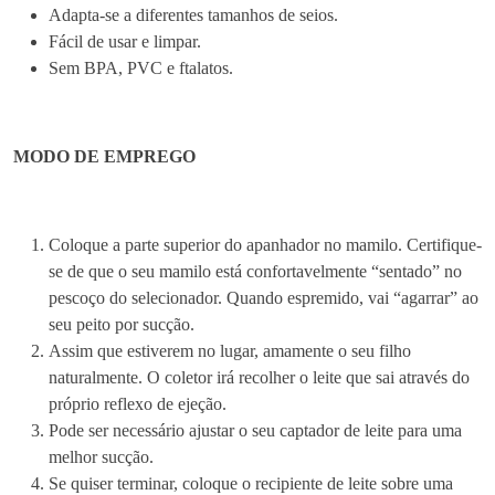
t
Adapta-se a diferentes tamanhos de seios.
e
Fácil de usar e limpar.
c
Sem BPA, PVC e ftalatos.
o
m
B
MODO DE EMPREGO
a
s
e
d
Coloque a parte superior do apanhador no mamilo. Certifique-
e
se de que o seu mamilo está confortavelmente “sentado” no
S
pescoço do selecionador. Quando espremido, vai “agarrar” ao
u
seu peito por sucção.
c
Assim que estiverem no lugar, amamente o seu filho
ç
naturalmente. O coletor irá recolher o leite que sai através do
ã
próprio reflexo de ejeção.
o
Pode ser necessário ajustar o seu captador de leite para uma
+
melhor sucção.
T
Se quiser terminar, coloque o recipiente de leite sobre uma