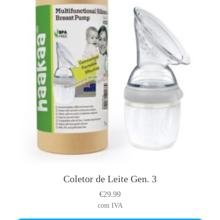
Coletor de Leite Gen. 3
T
h
€
29.99
i
com IVA
s