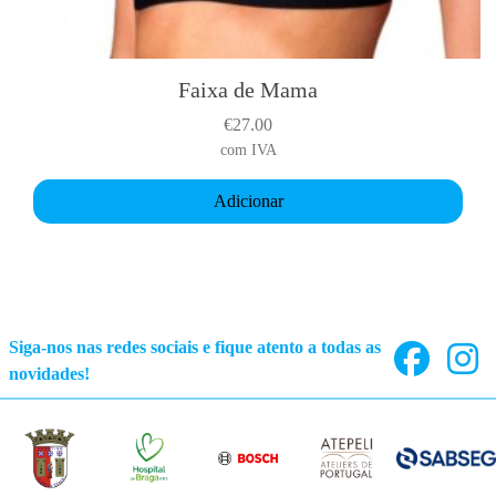
a
r
i
Faixa de Mama
a
€
27.00
n
com IVA
t
s
Adicionar
.
T
h
e
o
p
Siga-nos nas redes sociais e fique atento a todas as
t
novidades!
i
o
n
s