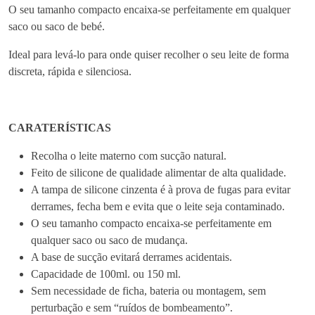
O seu tamanho compacto encaixa-se perfeitamente em qualquer
u
saco ou saco de bebé.
n
t
Ideal para levá-lo para onde quiser recolher o seu leite de forma
o
discreta, rápida e silenciosa.
d
e
C
CARATERÍSTICAS
o
l
Recolha o leite materno com sucção natural.
e
Feito de silicone de qualidade alimentar de alta qualidade.
t
A tampa de silicone cinzenta é à prova de fugas para evitar
o
derrames, fecha bem e evita que o leite seja contaminado.
r
O seu tamanho compacto encaixa-se perfeitamente em
d
qualquer saco ou saco de mudança.
e
A base de sucção evitará derrames acidentais.
L
Capacidade de 100ml. ou 150 ml.
e
Sem necessidade de ficha, bateria ou montagem, sem
i
perturbação e sem “ruídos de bombeamento”.