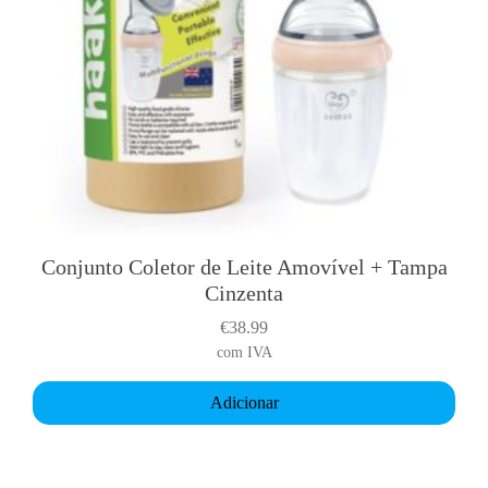
a
C
o
l
e
t
o
r
d
e
Conjunto Coletor de Leite Amovível + Tampa
L
Cinzenta
e
i
€
38.99
t
com IVA
e
Adicionar