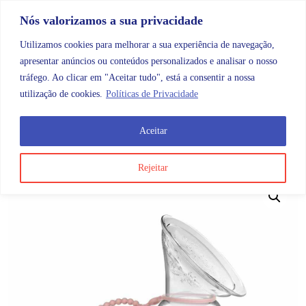
Skip to content
Promoções |
Veja as promoções agora!
Nós valorizamos a sua privacidade
Utilizamos cookies para melhorar a sua experiência de navegação,
apresentar anúncios ou conteúdos personalizados e analisar o nosso
tráfego. Ao clicar em "Aceitar tudo", está a consentir a nossa
Search
Account
Categorias
Cart
utilização de cookies.
Políticas de Privacidade
Aceitar
OMB
Maternidade e bebé
Alimentação e coleta
Cord
Rejeitar