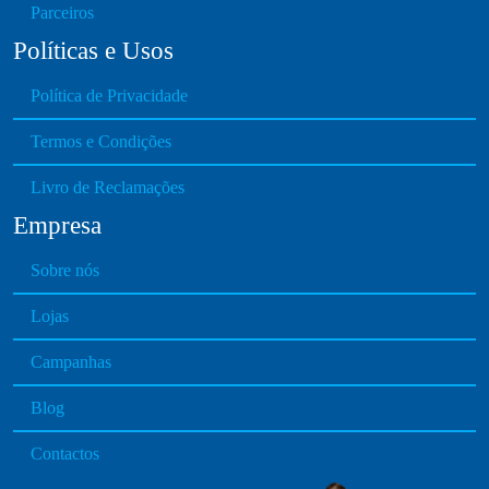
e
Parceiros
n
Políticas e Usos
o
n
Política de Privacidade
t
h
Termos e Condições
e
Livro de Reclamações
p
r
Empresa
o
d
Sobre nós
u
Lojas
c
t
Campanhas
p
a
Blog
g
e
Contactos