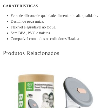
o
CARATERÍSTICAS
r
Feito de silicone de qualidade alimentar de alta qualidade.
d
Design de peça única.
ã
Flexível e agradável ao toque.
o
Sem BPA, PVC e ftalatos.
d
Compatível com todos os colhedores Haakaa
e
S
i
Produtos Relacionados
l
i
c
o
n
e
p
a
r