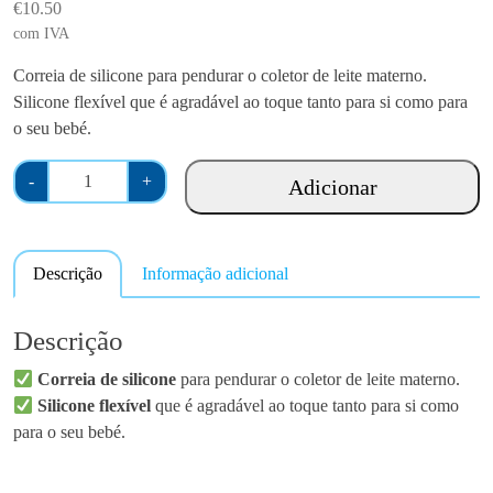
€
10.50
com IVA
Correia de silicone para pendurar o coletor de leite materno.
Silicone flexível que é agradável ao toque tanto para si como para
o seu bebé.
Q
-
+
Adicionar
u
a
n
Descrição
Informação adicional
t
i
d
Descrição
a
Correia de silicone
para pendurar o coletor de leite materno.
d
Silicone flexível
que é agradável ao toque tanto para si como
e
para o seu bebé.
d
e
C