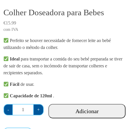
Colher Doseadora para Bebes
€
15.99
com IVA
Perfeito se houver necessidade de fornecer leite ao bebé
utilizando o método da colher.
Ideal
para transportar a comida do seu bebé preparada se tiver
de sair de casa, sem o incómodo de transportar colheres e
recipientes separados.
Fácil
de usar.
Capacidade de 120ml
.
Q
-
+
Adicionar
u
a
n