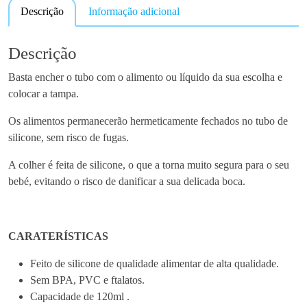
Descrição
Informação adicional
t
i
d
Descrição
a
Basta encher o tubo com o alimento ou líquido da sua escolha e
d
colocar a tampa.
e
d
Os alimentos permanecerão hermeticamente fechados no tubo de
e
silicone, sem risco de fugas.
C
o
A colher é feita de silicone, o que a torna muito segura para o seu
l
bebé, evitando o risco de danificar a sua delicada boca.
h
e
r
CARATERÍSTICAS
D
o
Feito de silicone de qualidade alimentar de alta qualidade.
s
Sem BPA, PVC e ftalatos.
e
Capacidade de 120ml .