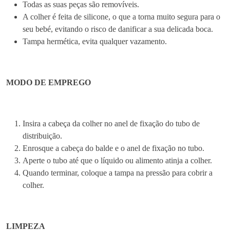
a
Todas as suas peças são removíveis.
d
A colher é feita de silicone, o que a torna muito segura para o
o
seu bebé, evitando o risco de danificar a sua delicada boca.
r
Tampa hermética, evita qualquer vazamento.
a
p
a
MODO DE EMPREGO
r
a
B
Insira a cabeça da colher no anel de fixação do tubo de
e
distribuição.
b
Enrosque a cabeça do balde e o anel de fixação no tubo.
e
Aperte o tubo até que o líquido ou alimento atinja a colher.
s
Quando terminar, coloque a tampa na pressão para cobrir a
colher.
LIMPEZA