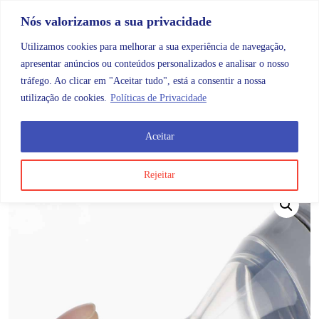
Skip to content
Promoções |
Veja as promoções agora!
Nós valorizamos a sua privacidade
Utilizamos cookies para melhorar a sua experiência de navegação,
apresentar anúncios ou conteúdos personalizados e analisar o nosso
tráfego. Ao clicar em "Aceitar tudo", está a consentir a nossa
Search
Account
Categorias
Cart
utilização de cookies.
Políticas de Privacidade
Aceitar
OMB
Maternidade e bebé
Alimentação e coleta
Colh
Rejeitar