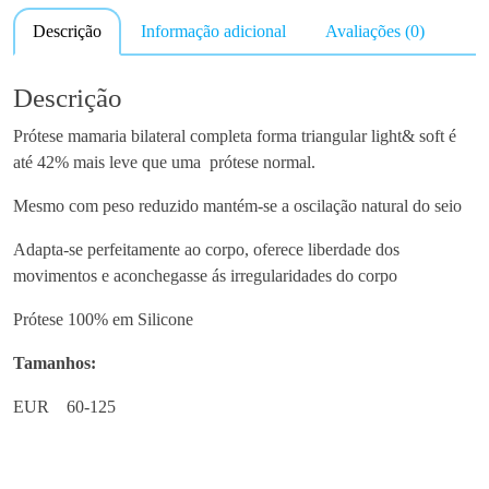
n
Descrição
Informação adicional
Avaliações (0)
t
i
d
Descrição
a
Prótese mamaria bilateral completa forma triangular light& soft é
d
até 42% mais leve que uma prótese normal.
e
d
Mesmo com peso reduzido mantém-se a oscilação natural do seio
e
A
Adapta-se perfeitamente ao corpo, oferece liberdade dos
n
movimentos e aconchegasse ás irregularidades do corpo
i
Prótese 100% em Silicone
t
a
Tamanhos:
P
r
EUR 60-125
ó
t
e