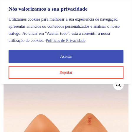
Skip to content
Promoções |
Veja as promoções agora!
Nós valorizamos a sua privacidade
Utilizamos cookies para melhorar a sua experiência de navegação,
apresentar anúncios ou conteúdos personalizados e analisar o nosso
tráfego. Ao clicar em "Aceitar tudo", está a consentir a nossa
Search
Account
Categorias
Cart
utilização de cookies.
Políticas de Privacidade
Aceitar
OMB
Cirurgias mamárias
Anita Prótese Mamária Bilat
Rejeitar