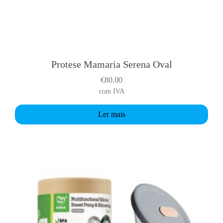
e
f
.
1
1
Protese Mamaria Serena Oval
5
€
80.00
1
com IVA
X
Ler mais