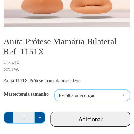
Anita Prótese Mamária Bilateral
Ref. 1151X
€
135.10
com IVA
Anita 1151X Prótese mamaria mais leve
Mastectomia tamanho
Q
-
+
Adicionar
u
a