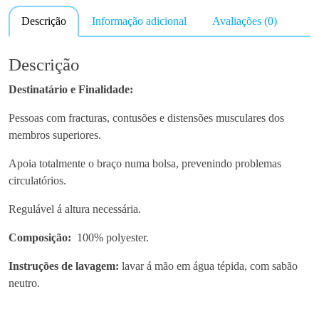
n
Descrição
Informação adicional
Avaliações (0)
t
i
d
Descrição
a
Destinatário e Finalidade:
d
e
Pessoas com fracturas, contusões e distensões musculares dos
d
membros superiores.
e
C
Apoia totalmente o braço numa bolsa, prevenindo problemas
o
circulatórios.
n
Regulável á altura necessária.
t
o
Composição:
100% polyester.
r
n
Instruções de lavagem:
lavar á mão em água tépida, com sabão
o
neutro.
A
p