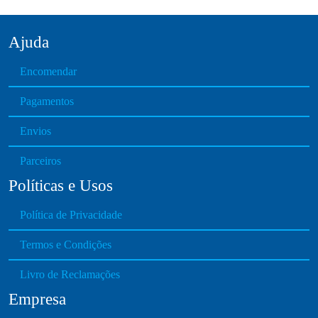
l
t
Ajuda
i
p
Encomendar
l
e
Pagamentos
v
Envios
a
r
Parceiros
i
Políticas e Usos
a
n
Política de Privacidade
t
s
Termos e Condições
.
T
Livro de Reclamações
h
Empresa
e