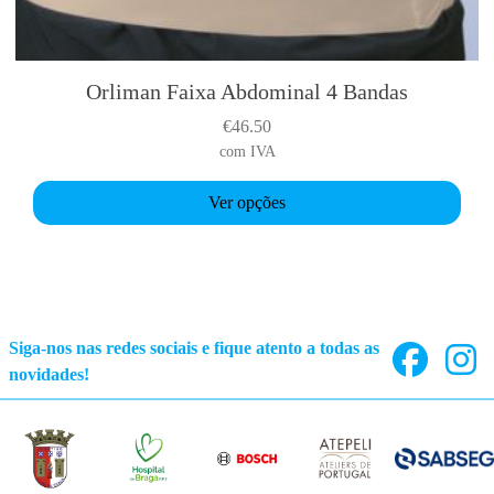
Orliman Faixa Abdominal 4 Bandas
T
h
€
46.50
i
com IVA
s
p
Ver opções
r
o
d
u
c
Siga-nos nas redes sociais e fique atento a todas as
t
novidades!
h
a
s
m
u