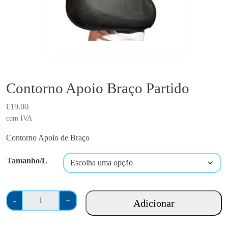
Contorno Apoio Braço Partido
€
19.00
com IVA
Contorno Apoio de Braço
Tamanho/L
Q
-
+
Adicionar
u
a