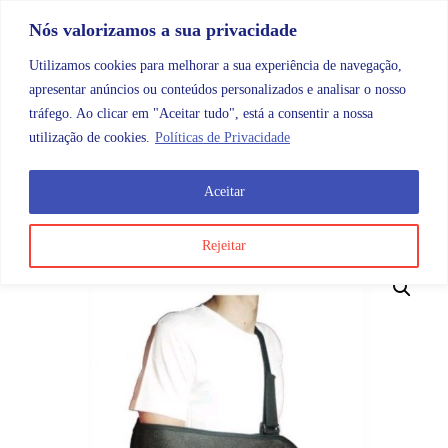
Skip to content
Promoções |
Veja as promoções agora!
Nós valorizamos a sua privacidade
Utilizamos cookies para melhorar a sua experiência de navegação,
apresentar anúncios ou conteúdos personalizados e analisar o nosso
tráfego. Ao clicar em "Aceitar tudo", está a consentir a nossa
Search
Account
Categorias
Cart
utilização de cookies.
Políticas de Privacidade
Aceitar
OMB
Ortopedia
Membros superiores
Contorno Apoi
Rejeitar