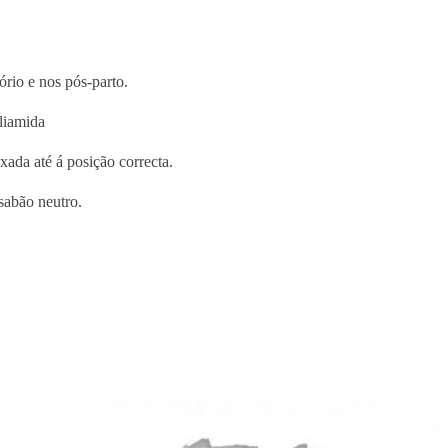
C
i
n
t
ório e nos pós-parto.
a
liamida
T
u
xada até á posição correcta.
b
u
sabão neutro.
l
a
r