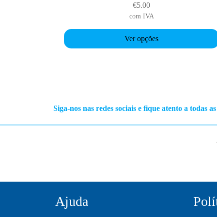
h
€
5.00
i
com IVA
s
p
Ver opções
r
o
d
u
c
t
Siga-nos nas redes sociais e fique atento a todas a
h
a
s
m
u
l
t
Ajuda
Polí
i
p