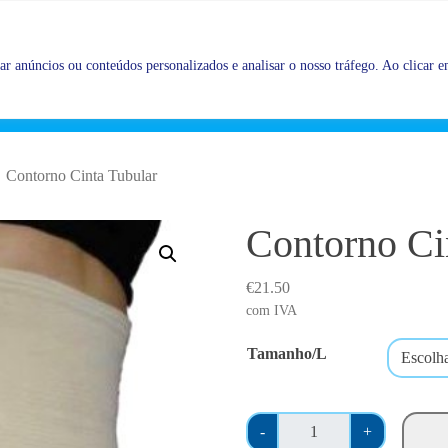
Promoções |
Veja as promoções agora!
r anúncios ou conteúdos personalizados e analisar o nosso tráfego. Ao clicar em
Contorno Cinta Tubular
Contorno Ci
€
21.50
com IVA
Tamanho/L
Q
-
+
u