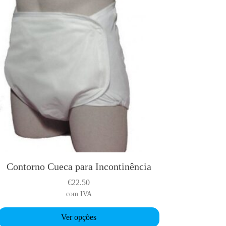
Contorno Cueca para Incontinência
T
h
€
22.50
com IVA
s
p
Ver opções