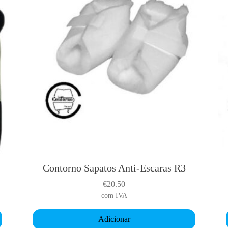
Contorno Sapatos Anti-Escaras R3
€
20.50
i
com IVA
Adicionar