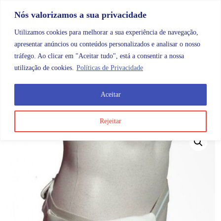
Skip to content
Promoções |
Veja as promoções agora!
Nós valorizamos a sua privacidade
Utilizamos cookies para melhorar a sua experiência de navegação,
apresentar anúncios ou conteúdos personalizados e analisar o nosso
tráfego. Ao clicar em "Aceitar tudo", está a consentir a nossa
Search
Account
Categorias
Cart
utilização de cookies.
Políticas de Privacidade
Aceitar
OMB
Ortopedia
Membros inferiores
Contorno Funda
Rejeitar