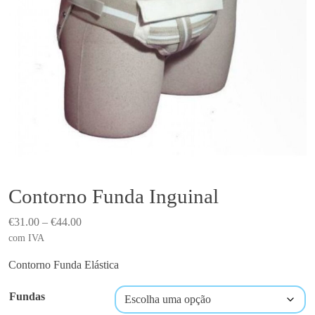
Contorno Funda Inguinal
P
€
31.00
–
€
44.00
r
com IVA
i
Contorno Funda Elástica
c
e
Fundas
r