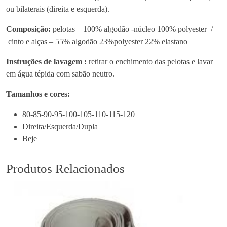
ou bilaterais (direita e esquerda).
4
o
4
r
Composição:
pelotas – 100% algodão -núcleo 100% polyester /
.
n
cinto e alças – 55% algodão 23%polyester 22% elastano
0
o
0
F
Instruções de lavagem :
retirar o enchimento das pelotas e lavar
u
em água tépida com sabão neutro.
n
Tamanhos e cores:
d
a
80-85-90-95-100-105-110-115-120
I
Direita/Esquerda/Dupla
n
Beje
g
u
Produtos Relacionados
i
n
a
l