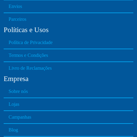
Envios
a
r
Parceiros
i
Políticas e Usos
a
n
Política de Privacidade
t
s
Termos e Condições
.
T
Livro de Reclamações
h
Empresa
e
o
Sobre nós
p
t
Lojas
i
o
Campanhas
n
Blog
s