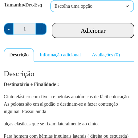
a
Tamanho/Drt-Esq
n
g
e
Q
-
+
Adicionar
:
u
€
a
3
n
Descrição
Informação adicional
Avaliações (0)
1
t
.
i
0
d
Descrição
0
a
Destinatário e Finalidade :
t
d
h
e
Cinto elástico com fivela e pelotas anatómicas de fácil colocação.
r
d
As pelotas são em algodão e destinam-se a fazer contenção
o
e
inguinal. Possui ainda
u
C
g
o
alças elásticas que se fixam lateralmente ao cinto.
h
n
Para homem com hérnias inguinais laterais ( direita ou esquerda)
€
t