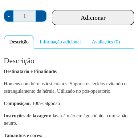
Q
-
+
Adicionar
u
a
n
Descrição
Informação adicional
Avaliações (0)
t
i
d
Descrição
a
Destinatário e Finalidade:
d
e
Homens com hérnias testiculares. Suporta os tecidos evitando o
d
estrangulamento da hérnia. Utilizado no pós-operatório.
e
C
Composição:
100% algodão
o
Instruções de lavagem:
lavar á mão em água tépida com sabão
n
neutro.
t
o
Tamanhos e cores: