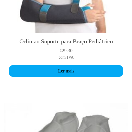
c
u
l
a
r
Orliman Suporte para Braço Pediátrico
€
29.30
com IVA
Ler mais