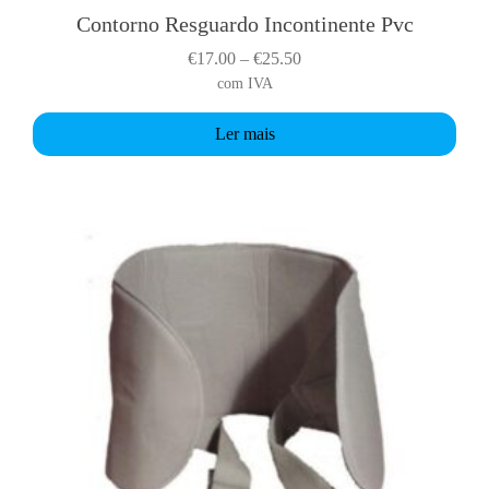
Contorno Resguardo Incontinente Pvc
P
€
17.00
–
€
25.50
r
com IVA
i
Ler mais
c
e
r
a
n
g
e
:
€
1
7
.
0
0