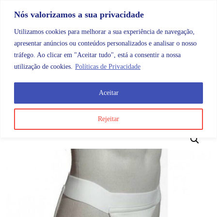
Skip to content
Promoções |
Veja as promoções agora!
Nós valorizamos a sua privacidade
Utilizamos cookies para melhorar a sua experiência de navegação,
apresentar anúncios ou conteúdos personalizados e analisar o nosso
tráfego. Ao clicar em "Aceitar tudo", está a consentir a nossa
Search
Account
Categorias
Cart
utilização de cookies.
Políticas de Privacidade
Aceitar
OMB
Ortopedia
Ostomia
Contorno Suspensório Test
Rejeitar