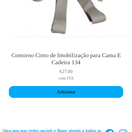
t
h
r
o
u
g
h
€
Contorno Cinto de Imobilização para Cama E
2
Cadeira 134
5
€
27.00
.
com IVA
5
0
Adicionar
Siga-nos nas redes sociais e fique atento a todas as